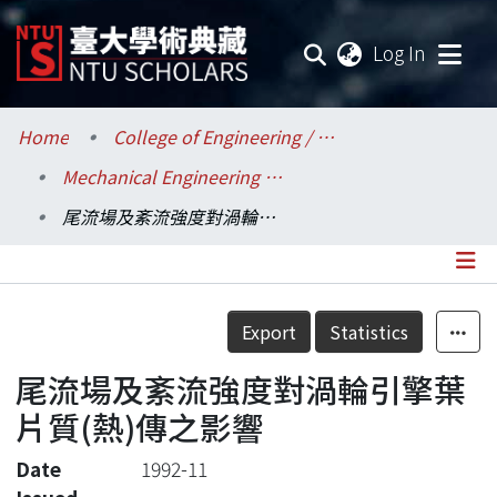
(current
Log In
Communities & Collections
Home
College of Engineering / 工學院
Mechanical Engineering / 機械工程學系
Research Outputs
尾流場及紊流強度對渦輪引擎葉片質(熱)傳之影響
Fundings & Projects
Researchers
Details
Export
Statistics
Organizations
尾流場及紊流強度對渦輪引擎葉
Statistics
片質(熱)傳之影響
Date
1992-11