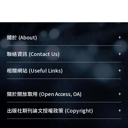
+
關於 (About)
臺大位居世界頂尖大學之列，為永久珍藏及向國際
+
聯絡資訊 (Contact Us)
展現本校豐碩的研究成果及學術能量，圖書館整合
機構典藏（NTUR）與學術庫（AH）不同功能平
總館學科館員
(Main Library)
+
相關網站 (Useful Links)
台，成為臺大學術典藏NTU scholars。期能整合研
醫學圖書館學科館員
(Medical Library)
究能量、促進交流合作、保存學術產出、推廣研究
社會科學院辜振甫紀念圖書館學科館員
(Social
成果。
Sciences Library)
+
關於開放取用 (Open Access, OA)
To permanently archive and promote researcher
profiles and scholarly works, Library integrates the
開放取用是從使用者角度提升資訊取用性的社會運
+
出版社期刊論文授權政策 (Copyright)
services of “NTU Repository” with “Academic
動，應用在學術研究上是透過將研究著作公開供使
Hub” to form NTU Scholars.
用者自由取閱，以促進學術傳播及因應期刊訂購費
請確認所上傳的全文是原創的內容，若該文件包