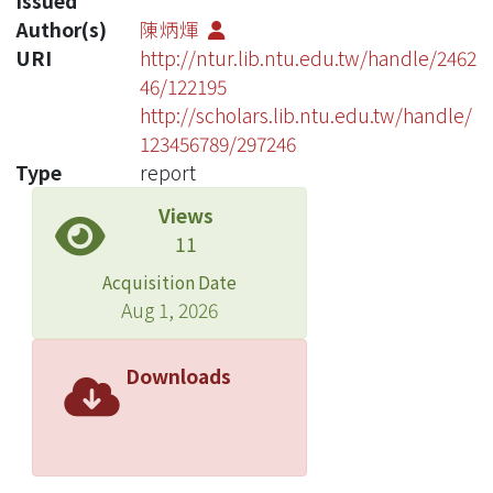
Issued
Author(s)
陳炳煇
URI
http://ntur.lib.ntu.edu.tw/handle/2462
46/122195
http://scholars.lib.ntu.edu.tw/handle/
123456789/297246
Type
report
Views
11
Acquisition Date
Aug 1, 2026
Downloads