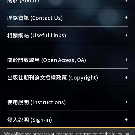
關於 (About)
臺大位居世界頂尖大學之列，為永久珍藏及向國際
+
聯絡資訊 (Contact Us)
展現本校豐碩的研究成果及學術能量，圖書館整合
機構典藏（NTUR）與學術庫（AH）不同功能平
總館學科館員
(Main Library)
+
相關網站 (Useful Links)
台，成為臺大學術典藏NTU scholars。期能整合研
醫學圖書館學科館員
(Medical Library)
究能量、促進交流合作、保存學術產出、推廣研究
社會科學院辜振甫紀念圖書館學科館員
(Social
成果。
Sciences Library)
+
關於開放取用 (Open Access, OA)
To permanently archive and promote researcher
profiles and scholarly works, Library integrates the
開放取用是從使用者角度提升資訊取用性的社會運
+
出版社期刊論文授權政策 (Copyright)
services of “NTU Repository” with “Academic
動，應用在學術研究上是透過將研究著作公開供使
Hub” to form NTU Scholars.
用者自由取閱，以促進學術傳播及因應期刊訂購費
請確認所上傳的全文是原創的內容，若該文件包
用逐年攀升。同時可加速研究發展、提升研究影響
+
使用說明 (Instructions)
含部分內容的版權非匯入者所有，或由第三方贊
力，NTU Scholars即為本校的開放取用典藏（OA
助與合作完成，請確認該版權所有者及第三方同
Archive）平台。
（點選深入了解OA）
意提供此授權。
網站簡介
(Quickstart Guide)
+
登入說明 (Sign-in)
Please represent that the submission is your
使用手冊
(Instruction Manual)
original work, and that you have the right to
We collect and process your personal information for the following
線上預約服務
(Booking Service)