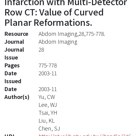
Infarction with Multi-Detector
Row CT: Value of Curved
Planar Reformations.
Resource
Abdom Imaging,28,775-778.
Journal
Abdom Imaging
Journal
28
Issue
Pages
775-778
Date
2003-11
Issued
Date
2003-11
Author(s)
Yu, CW
Lee, WJ
Tsai, YH
Liu, KL
Chen, SJ