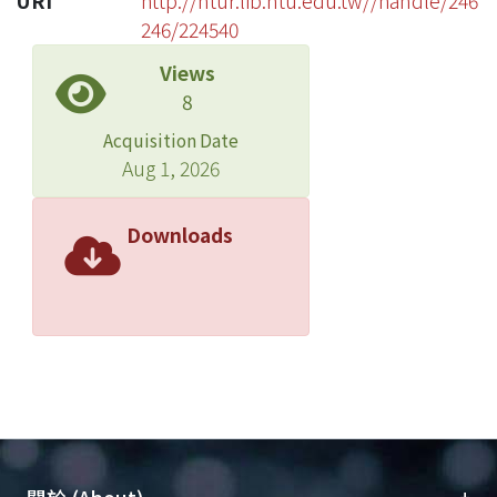
URI
http://ntur.lib.ntu.edu.tw//handle/246
246/224540
Views
8
Acquisition Date
Aug 1, 2026
Downloads
+