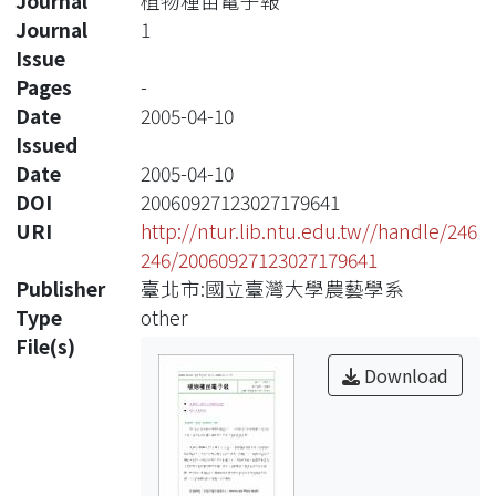
Journal
植物種苗電子報
Journal
1
Issue
Pages
-
Date
2005-04-10
Issued
Date
2005-04-10
DOI
20060927123027179641
URI
http://ntur.lib.ntu.edu.tw//handle/246
246/20060927123027179641
Publisher
臺北市:國立臺灣大學農藝學系
Type
other
File(s)
Download