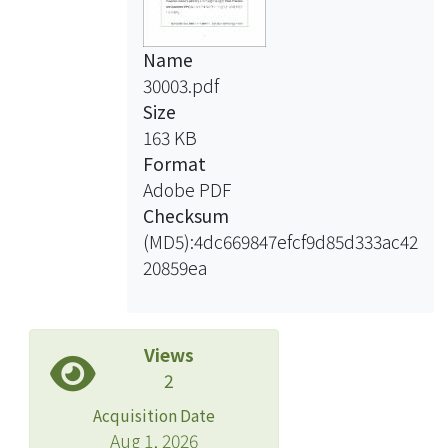
Name
30003.pdf
Size
163 KB
Format
Adobe PDF
Checksum
(MD5):4dc669847efcf9d85d333ac42
20859ea
Views
2
Acquisition Date
Aug 1, 2026