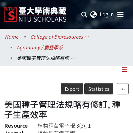
(current
Log In
Communities & Collections
Home
College of Bioresources and Agriculture / 生物資源暨農學院
Agronomy / 農藝學系
Research Outputs
美國種子管理法規略有修訂, 種子生產效率
Fundings & Projects
Researchers
Details
Export
Statistics
Organizations
美國種子管理法規略有修訂, 種
Statistics
子生產效率
Resource
植物種苗電子報 3(3), 1