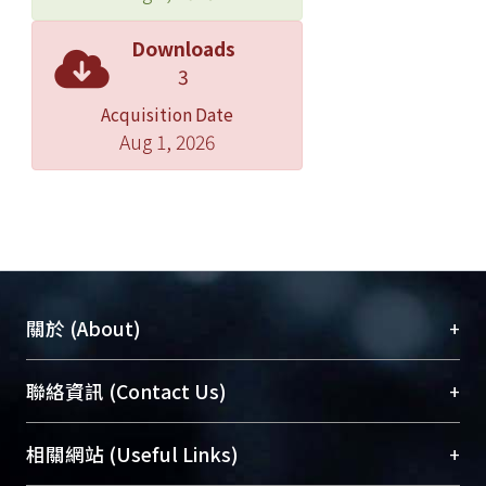
Downloads
3
Acquisition Date
Aug 1, 2026
+
關於 (About)
臺大位居世界頂尖大學之列，為永久珍藏及向國際
+
聯絡資訊 (Contact Us)
展現本校豐碩的研究成果及學術能量，圖書館整合
機構典藏（NTUR）與學術庫（AH）不同功能平
總館學科館員
(Main Library)
+
相關網站 (Useful Links)
台，成為臺大學術典藏NTU scholars。期能整合研
醫學圖書館學科館員
(Medical Library)