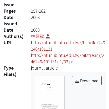
Issue
Pages
257-282
Date
2008
Issued
Date
2008
Author(s)
林麗雲
URI
http://ntur.lib.ntu.edu.tw//handle/246
246/191131
http://ntur.lib.ntu.edu.tw/bitstream/2
46246/191131/-1/02.pdf
Type
journal article
File(s)
Download