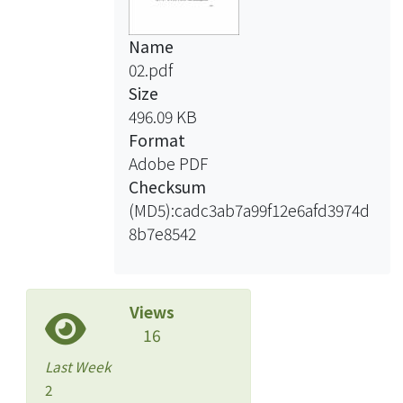
Name
02.pdf
Size
496.09 KB
Format
Adobe PDF
Checksum
(MD5):cadc3ab7a99f12e6afd3974d
8b7e8542
Views
16
Last Week
2