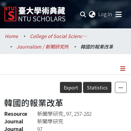
(current
Log In
Communities & Collections
Home
College of Social Sciences / 社會科學院
Journalism / 新聞研究所
韓國的報業改革
Research Outputs
Fundings & Projects
Researchers
Details
Export
Statistics
Organizations
韓國的報業改革
Statistics
Resource
新聞學研究, 97, 257-282
Journal
新聞學研究
Journal
97