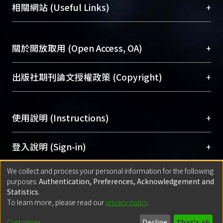
機構典藏（NTUR）與學術庫（AH）不同功能平
總館學科館員
(Main Library)
+
相關網站 (Useful Links)
台，成為臺大學術典藏NTU scholars。期能整合研
醫學圖書館學科館員
(Medical Library)
究能量、促進交流合作、保存學術產出、推廣研究
社會科學院辜振甫紀念圖書館學科館員
(Social
成果。
Sciences Library)
+
關於開放取用 (Open Access, OA)
To permanently archive and promote researcher
profiles and scholarly works, Library integrates the
開放取用是從使用者角度提升資訊取用性的社會運
+
出版社期刊論文授權政策 (Copyright)
services of “NTU Repository” with “Academic
動，應用在學術研究上是透過將研究著作公開供使
Hub” to form NTU Scholars.
用者自由取閱，以促進學術傳播及因應期刊訂購費
請確認所上傳的全文是原創的內容，若該文件包
用逐年攀升。同時可加速研究發展、提升研究影響
+
使用說明 (Instructions)
含部分內容的版權非匯入者所有，或由第三方贊
力，NTU Scholars即為本校的開放取用典藏（OA
助與合作完成，請確認該版權所有者及第三方同
Archive）平台。
（點選深入了解OA）
意提供此授權。
網站簡介
(Quickstart Guide)
+
登入說明 (Sign-in)
Please represent that the submission is your
使用手冊
(Instruction Manual)
original work, and that you have the right to
We collect and process your personal information for the following
線上預約服務
(Booking Service)
方案一：
臺灣大學計算機中心帳號登入
+
匯入著作 (Submission)
purposes:
Authentication, Preferences, Acknowledgement and
grant the rights to upload.
(With C&INC Email Account)
Statistics
.
方案二：
ORCID帳號登入
(With ORCID)
To learn more, please read our
privacy policy
.
若欲上傳已出版的全文電子檔，可使用
Open
方案一：
定期更新ORCID者，以ID匯入
(Search
policy finder
網站查詢，以確認出版單位之版權
for identifier (ORCID))
Built with
DSpace-CRIS software
- Extension maintained and optimized
Customize
Decline
That's ok