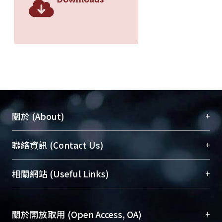
+
關於 (About)
臺大位居世界頂尖大學之列，為永久珍藏及向國際
+
聯絡資訊 (Contact Us)
展現本校豐碩的研究成果及學術能量，圖書館整合
機構典藏（NTUR）與學術庫（AH）不同功能平
總館學科館員
(Main Library)
+
相關網站 (Useful Links)
台，成為臺大學術典藏NTU scholars。期能整合研
醫學圖書館學科館員
(Medical Library)
究能量、促進交流合作、保存學術產出、推廣研究
社會科學院辜振甫紀念圖書館學科館員
(Social
成果。
Sciences Library)
+
關於開放取用 (Open Access, OA)