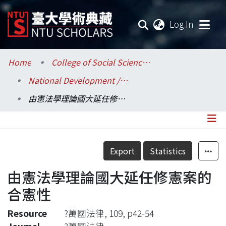
(current
Log In
Communities & Collections
Home
College of Social Sciences / 社會科學院
National Development / 國家發展研究所
Research Outputs
由憲法學理論國大延任修憲案的合憲性
Fundings & Projects
Researchers
Details
Export
Statistics
Organizations
由憲法學理論國大延任修憲案的
Statistics
合憲性
Resource
?萬國法律, 109, p42-54