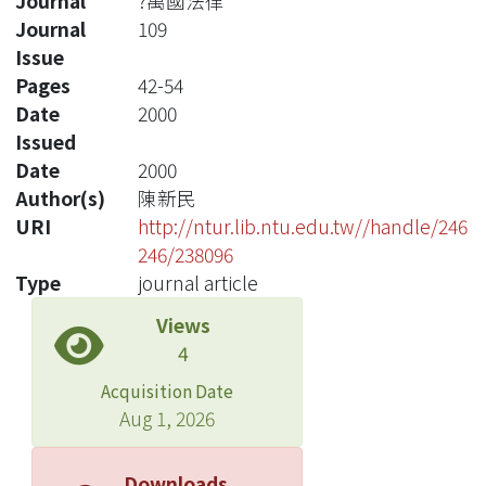
Journal
?萬國法律
Journal
109
Issue
Pages
42-54
Date
2000
Issued
Date
2000
Author(s)
陳新民
URI
http://ntur.lib.ntu.edu.tw//handle/246
246/238096
Type
journal article
Views
4
Acquisition Date
Aug 1, 2026
Downloads