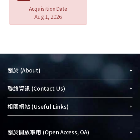
Acquisition Date
Aug 1, 2026
+
關於 (About)
臺大位居世界頂尖大學之列，為永久珍藏及向國際
+
聯絡資訊 (Contact Us)
展現本校豐碩的研究成果及學術能量，圖書館整合
機構典藏（NTUR）與學術庫（AH）不同功能平
總館學科館員
(Main Library)
+
相關網站 (Useful Links)
台，成為臺大學術典藏NTU scholars。期能整合研
醫學圖書館學科館員
(Medical Library)
究能量、促進交流合作、保存學術產出、推廣研究
社會科學院辜振甫紀念圖書館學科館員
(Social
成果。
Sciences Library)
+
關於開放取用 (Open Access, OA)