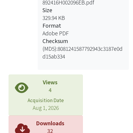
892416H002096EB.pdf
Size
329.94 KB
Format
Adobe PDF
Checksum
(MD5):8081241587792943c3187e0d
d15ab334
Views
4
Acquisition Date
Aug 1, 2026
Downloads
32