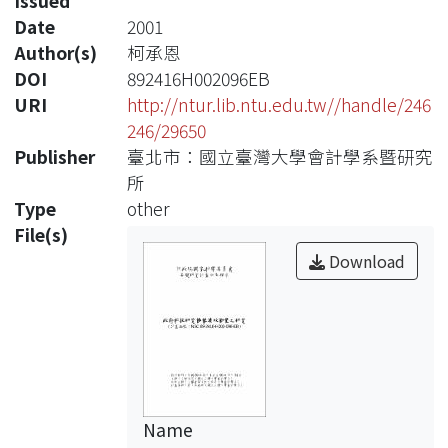
Issued
Date
2001
Author(s)
柯承恩
DOI
892416H002096EB
URI
http://ntur.lib.ntu.edu.tw//handle/246
246/29650
Publisher
臺北市：國立臺灣大學會計學系暨研究
所
Type
other
File(s)
Download
Name