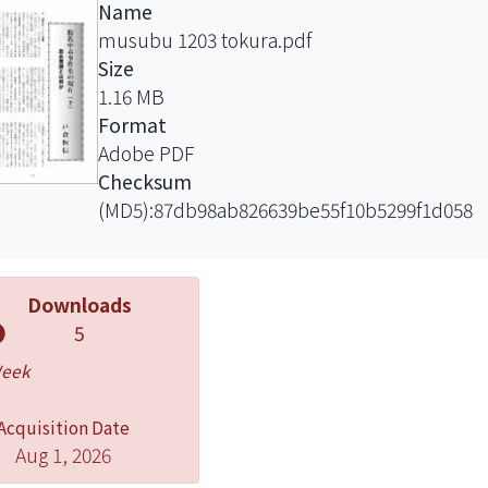
Name
musubu 1203 tokura.pdf
Size
1.16 MB
Format
Adobe PDF
Checksum
(MD5):87db98ab826639be55f10b5299f1d058
Downloads
5
Week
Acquisition Date
Aug 1, 2026