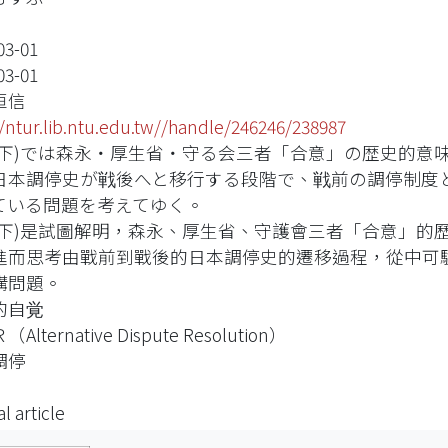
03-01
03-01
恒信
//ntur.lib.ntu.edu.tw//handle/246246/238987
(下)では森永・厚生省・守る会三者「合意」の歴史的意
日本調停史が戦後へと移行する段階で、戦前の調停制度
ている問題を考えてゆく。
(下)是試圖解明，森永、厚生省、守護會三者「合意」的
進而思考由戰前到戰後的日本調停史的遷移過程，從中可
構問題。
的自覚
Alternative Dispute Resolution）
調停
l article