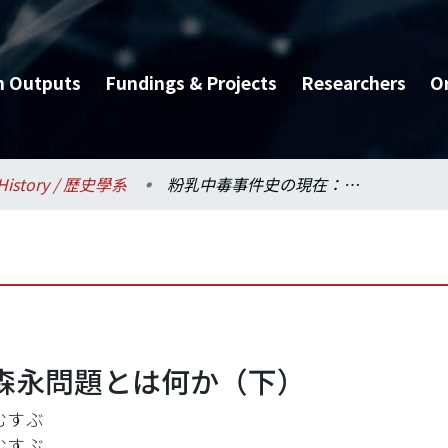
h Outputs
Fundings & Projects
Researchers
O
History / 歷史學系
粉乳中毒事件史の現在：森永問題とは何か（下）
森永問題とは何か（下）
むすぶ
むすぶ