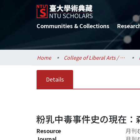
Communities & Collections
Researc
Home
College of Liberal Arts / 文學院
Details
粉乳中毒事件史の現在：
Resource
月刊
Journal
月刊