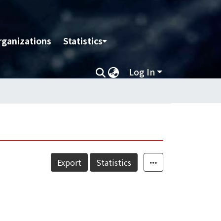
rganizations
Statistics
Log In
Export
Statistics