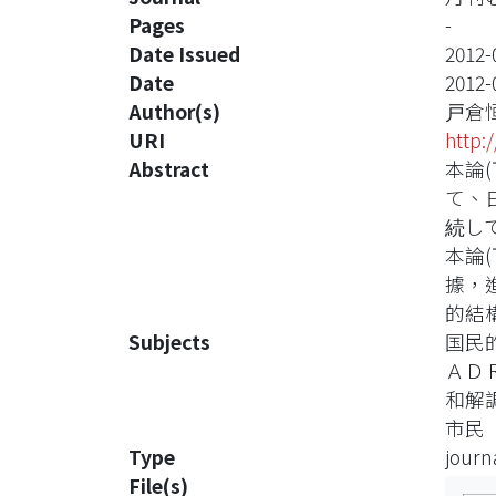
Pages
-
Date Issued
2012-
Date
2012-
Author(s)
戸倉
URI
http:
Abstract
本論
て、
続し
本論
據，
的結
Subjects
国民
ＡＤＲ（
和解
市民
Type
journa
File(s)