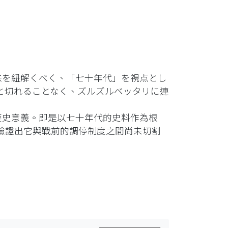
味を紐解くべく、「七十年代」を視点とし
と切れることなく、ズルズルベッタリに連
歷史意義。即是以七十年代的史料作為根
驗證出它與戰前的調停制度之間尚未切割