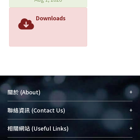
Downloads
+
關於 (About)
臺大位居世界頂尖大學之列，為永久珍藏及向國際
+
聯絡資訊 (Contact Us)
展現本校豐碩的研究成果及學術能量，圖書館整合
機構典藏（NTUR）與學術庫（AH）不同功能平
總館學科館員
(Main Library)
+
相關網站 (Useful Links)
台，成為臺大學術典藏NTU scholars。期能整合研
醫學圖書館學科館員
(Medical Library)