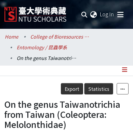
(current
Log In
Communities & Collections
Home
College of Bioresources and Agriculture / 生物資源暨農學院
Entomology / 昆蟲學系
Research Outputs
On the genus Taiwanotrichia from Taiwan (Coleoptera: Melolonthidae)
Fundings & Projects
Researchers
Details
Export
Statistics
Organizations
On the genus Taiwanotrichia
Statistics
from Taiwan (Coleoptera:
Melolonthidae)