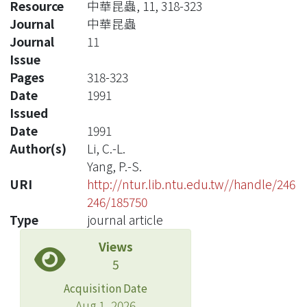
Resource
中華昆蟲, 11, 318-323
Journal
中華昆蟲
Journal
11
Issue
Pages
318-323
Date
1991
Issued
Date
1991
Author(s)
Li, C.-L.
Yang, P.-S.
URI
http://ntur.lib.ntu.edu.tw//handle/246
246/185750
Type
journal article
Views
5
Acquisition Date
Aug 1, 2026