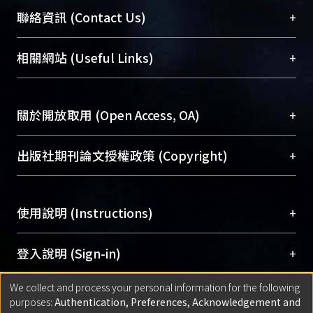
臺大位居世界頂尖大學之列，為永久珍藏及向國際
+
聯絡資訊 (Contact Us)
展現本校豐碩的研究成果及學術能量，圖書館整合
機構典藏（NTUR）與學術庫（AH）不同功能平
總館學科館員
(Main Library)
+
相關網站 (Useful Links)
台，成為臺大學術典藏NTU scholars。期能整合研
醫學圖書館學科館員
(Medical Library)
究能量、促進交流合作、保存學術產出、推廣研究
社會科學院辜振甫紀念圖書館學科館員
(Social
成果。
Sciences Library)
+
關於開放取用 (Open Access, OA)
To permanently archive and promote researcher
profiles and scholarly works, Library integrates the
開放取用是從使用者角度提升資訊取用性的社會運
+
出版社期刊論文授權政策 (Copyright)
services of “NTU Repository” with “Academic
動，應用在學術研究上是透過將研究著作公開供使
Hub” to form NTU Scholars.
用者自由取閱，以促進學術傳播及因應期刊訂購費
請確認所上傳的全文是原創的內容，若該文件包
用逐年攀升。同時可加速研究發展、提升研究影響
+
使用說明 (Instructions)
含部分內容的版權非匯入者所有，或由第三方贊
力，NTU Scholars即為本校的開放取用典藏（OA
助與合作完成，請確認該版權所有者及第三方同
Archive）平台。
（點選深入了解OA）
意提供此授權。
網站簡介
(Quickstart Guide)
+
登入說明 (Sign-in)
Please represent that the submission is your
使用手冊
(Instruction Manual)
original work, and that you have the right to
We collect and process your personal information for the following
線上預約服務
(Booking Service)
方案一：
臺灣大學計算機中心帳號登入
+
匯入著作 (Submission)
purposes:
Authentication, Preferences, Acknowledgement and
grant the rights to upload.
(With C&INC Email Account)