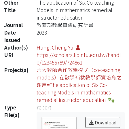
Other
The application of Six Co-teaching
Title
Models in mathematics remedial
instructor education
Journal
教育部教學實踐研究計畫
Date
2023
Issued
Author(s)
Hung, Cheng-Yu
URI
https://scholars.lib.ntu.edu.tw/handl
e/123456789/724861
Project(s)
六大教師合作教學模式（co-teaching
models）在數學補救教學師資培育之
運用=The application of Six Co-
teaching Models in mathematics
remedial instructor education
Type
report
File(s)
Download