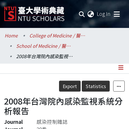
(current
Log In
Communities & Collections
Home
College of Medicine / 醫學院
School of Medicine / 醫學系
Research Outputs
2008年台灣院內感染監視系統分析報告
Fundings & Projects
Researchers
Details
Export
Statistics
Organizations
2008年台灣院內感染監視系統分
Statistics
析報告
Journal
感染控制雜誌