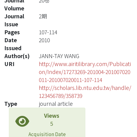
Journal
20卷
Volume
Journal
2期
Issue
Pages
107-114
Date
2010
Issued
Author(s)
JANN-TAY WANG
URI
http://www.airitilibrary.com/Publicati
on/Index/17273269-201004-201007020
011-201007020011-107-114
http://scholars.lib.ntu.edu.tw/handle/
123456789/358739
Type
journal article
Views
5
Acquisition Date