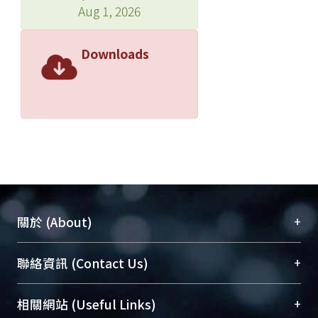
Aug 1, 2026
Downloads
+
關於 (About)
臺大位居世界頂尖大學之列，為永久珍藏及向國際
+
聯絡資訊 (Contact Us)
展現本校豐碩的研究成果及學術能量，圖書館整合
機構典藏（NTUR）與學術庫（AH）不同功能平
總館學科館員
(Main Library)
+
相關網站 (Useful Links)
台，成為臺大學術典藏NTU scholars。期能整合研