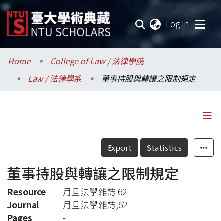
(current
Log In
Communities & Collections
Home
College of Law / 法律學院
Law / 法律學系
董事持股與轉讓之限制規定
Research Outputs
Fundings & Projects
Researchers
Details
Export
Statistics
Organizations
董事持股與轉讓之限制規定
Statistics
Resource
月旦法學雜誌 62
Journal
月旦法學雜誌,62
Pages
-