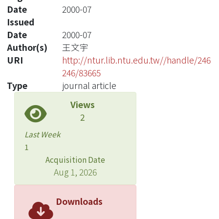
Date
2000-07
Issued
Date
2000-07
Author(s)
王文宇
URI
http://ntur.lib.ntu.edu.tw//handle/246
246/83665
Type
journal article
Views
2
Last Week
1
Acquisition Date
Aug 1, 2026
Downloads