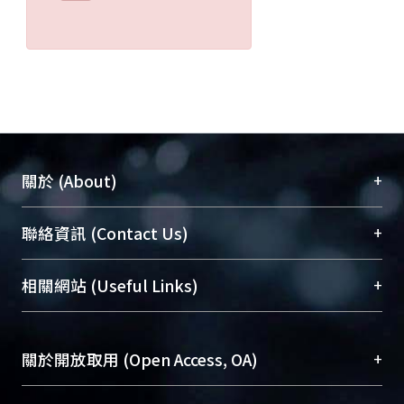
+
關於 (About)
臺大位居世界頂尖大學之列，為永久珍藏及向國際
+
聯絡資訊 (Contact Us)
展現本校豐碩的研究成果及學術能量，圖書館整合
機構典藏（NTUR）與學術庫（AH）不同功能平
總館學科館員
(Main Library)
+
相關網站 (Useful Links)
台，成為臺大學術典藏NTU scholars。期能整合研
醫學圖書館學科館員
(Medical Library)
究能量、促進交流合作、保存學術產出、推廣研究
社會科學院辜振甫紀念圖書館學科館員
(Social
成果。
Sciences Library)
+
關於開放取用 (Open Access, OA)
To permanently archive and promote researcher