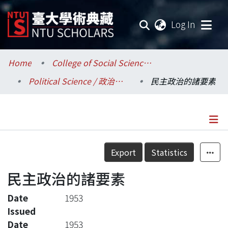
(current
Log In
Communities & Collections
Home
College of Social Sciences / 社會科學院
Political Science / 政治學系
民主政治的諸要素
Research Outputs
Fundings & Projects
Researchers
Details
Export
Statistics
Organizations
民主政治的諸要素
Statistics
Date
1953
Issued
Date
1953