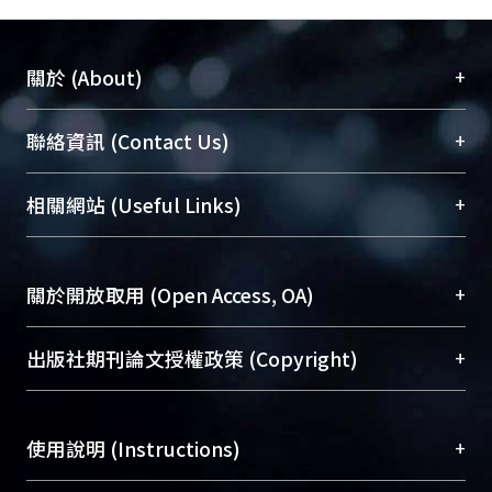
+
關於 (About)
臺大位居世界頂尖大學之列，為永久珍藏及向國際
+
聯絡資訊 (Contact Us)
展現本校豐碩的研究成果及學術能量，圖書館整合
機構典藏（NTUR）與學術庫（AH）不同功能平
總館學科館員
(Main Library)
+
相關網站 (Useful Links)
台，成為臺大學術典藏NTU scholars。期能整合研
醫學圖書館學科館員
(Medical Library)
究能量、促進交流合作、保存學術產出、推廣研究
社會科學院辜振甫紀念圖書館學科館員
(Social
成果。
Sciences Library)
+
關於開放取用 (Open Access, OA)
To permanently archive and promote researcher
profiles and scholarly works, Library integrates the
開放取用是從使用者角度提升資訊取用性的社會運
+
出版社期刊論文授權政策 (Copyright)
services of “NTU Repository” with “Academic
動，應用在學術研究上是透過將研究著作公開供使
Hub” to form NTU Scholars.
用者自由取閱，以促進學術傳播及因應期刊訂購費
請確認所上傳的全文是原創的內容，若該文件包
用逐年攀升。同時可加速研究發展、提升研究影響
+
使用說明 (Instructions)
含部分內容的版權非匯入者所有，或由第三方贊
力，NTU Scholars即為本校的開放取用典藏（OA
助與合作完成，請確認該版權所有者及第三方同