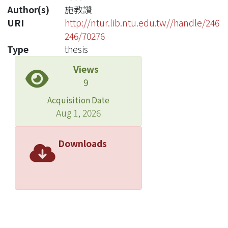
Author(s)
施教讚
URI
http://ntur.lib.ntu.edu.tw//handle/246
246/70276
Type
thesis
Views
9
Acquisition Date
Aug 1, 2026
Downloads