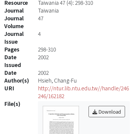
Resource
Taiwania 47 (4): 298-310
Journal
Taiwania
Journal
47
Volume
Journal
4
Issue
Pages
298-310
Date
2002
Issued
Date
2002
Author(s)
Hsieh, Chang-Fu
URI
http://ntur.lib.ntu.edu.tw//handle/246
246/162182
File(s)
Download