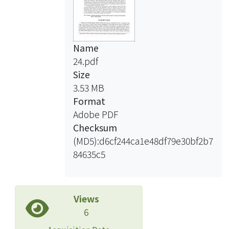
Name
24.pdf
Size
3.53 MB
Format
Adobe PDF
Checksum
(MD5):d6cf244ca1e48df79e30bf2b7
84635c5
Views
6