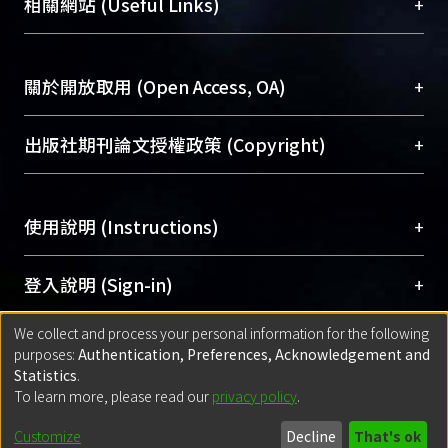
總館學科館員
(Main Library)
+
相關網站 (Useful Links)
台，成為臺大學術典藏NTU scholars。期能整合研
醫學圖書館學科館員
(Medical Library)
究能量、促進交流合作、保存學術產出、推廣研究
社會科學院辜振甫紀念圖書館學科館員
(Social
成果。
Sciences Library)
+
關於開放取用 (Open Access, OA)
To permanently archive and promote researcher
profiles and scholarly works, Library integrates the
開放取用是從使用者角度提升資訊取用性的社會運
+
出版社期刊論文授權政策 (Copyright)
services of “NTU Repository” with “Academic
動，應用在學術研究上是透過將研究著作公開供使
Hub” to form NTU Scholars.
用者自由取閱，以促進學術傳播及因應期刊訂購費
請確認所上傳的全文是原創的內容，若該文件包
用逐年攀升。同時可加速研究發展、提升研究影響
+
使用說明 (Instructions)
含部分內容的版權非匯入者所有，或由第三方贊
力，NTU Scholars即為本校的開放取用典藏（OA
助與合作完成，請確認該版權所有者及第三方同
Archive）平台。
（點選深入了解OA）
意提供此授權。
網站簡介
(Quickstart Guide)
+
登入說明 (Sign-in)
Please represent that the submission is your
使用手冊
(Instruction Manual)
original work, and that you have the right to
We collect and process your personal information for the following
線上預約服務
(Booking Service)
方案一：
臺灣大學計算機中心帳號登入
+
匯入著作 (Submission)
purposes:
Authentication, Preferences, Acknowledgement and
grant the rights to upload.
(With C&INC Email Account)
Statistics
.
方案二：
ORCID帳號登入
(With ORCID)
To learn more, please read our
privacy policy
.
若欲上傳已出版的全文電子檔，可使用
Open
方案一：
定期更新ORCID者，以ID匯入
(Search
policy finder
網站查詢，以確認出版單位之版權
for identifier (ORCID))
Built with
DSpace-CRIS software
- Extension maintained and optimized
Customize
Decline
That's ok