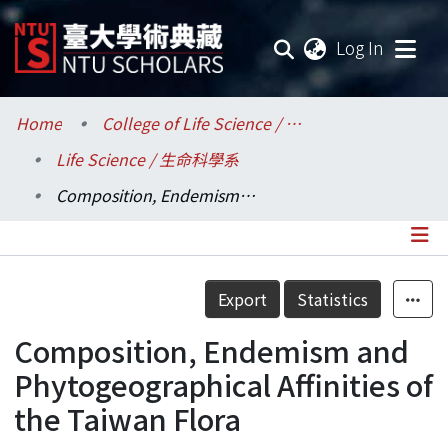
(current
Log In
Communities & Collections
Home
College of Life Science / 生命科學院
Life Science / 生命科學系
Research Outputs
Composition, Endemism and Phytogeographical Affinities of the Taiwan Flora
Fundings & Projects
Researchers
Details
Export
Statistics
Organizations
Composition, Endemism and
Statistics
Phytogeographical Affinities of
the Taiwan Flora