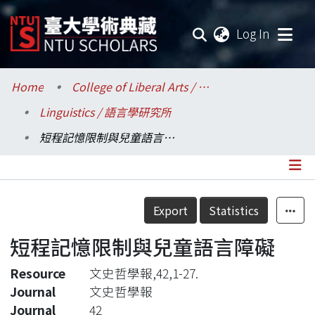
(current
Log In
Communities & Collections
Home
College of Liberal Arts / 文學院
Linguistics / 語言學研究所
Research Outputs
短程記憶限制與兒童語言障礙
Fundings & Projects
Researchers
Details
Export
Statistics
Organizations
短程記憶限制與兒童語言障礙
Statistics
Resource
文史哲學報,42,1-27.
Journal
文史哲學報
Journal
42