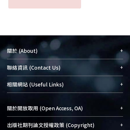
+
關於 (About)
臺大位居世界頂尖大學之列，為永久珍藏及向國際
+
聯絡資訊 (Contact Us)
展現本校豐碩的研究成果及學術能量，圖書館整合
機構典藏（NTUR）與學術庫（AH）不同功能平
總館學科館員
(Main Library)
+
相關網站 (Useful Links)
台，成為臺大學術典藏NTU scholars。期能整合研
醫學圖書館學科館員
(Medical Library)
究能量、促進交流合作、保存學術產出、推廣研究
社會科學院辜振甫紀念圖書館學科館員
(Social
成果。
Sciences Library)
+
關於開放取用 (Open Access, OA)
To permanently archive and promote researcher
profiles and scholarly works, Library integrates the
開放取用是從使用者角度提升資訊取用性的社會運
+
出版社期刊論文授權政策 (Copyright)