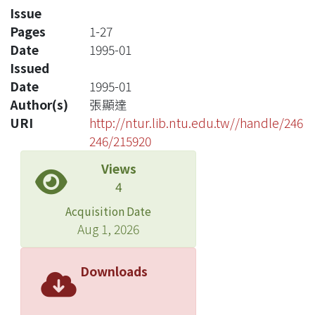
Issue
Pages
1-27
Date
1995-01
Issued
Date
1995-01
Author(s)
張顯達
URI
http://ntur.lib.ntu.edu.tw//handle/246
246/215920
Views
4
Acquisition Date
Aug 1, 2026
Downloads