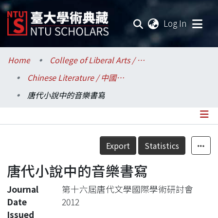
(current
Log In
Communities & Collections
Home
College of Liberal Arts / 文學院
Chinese Literature / 中國文學系
Research Outputs
唐代小說中的音樂書寫
Fundings & Projects
Researchers
Details
Export
Statistics
Organizations
唐代小說中的音樂書寫
Statistics
Journal
第十六屆唐代文學國際學術研討會
Date
2012
Issued