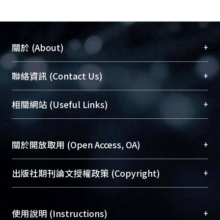
+
關於 (About)
臺大位居世界頂尖大學之列，為永久珍藏及向國際
+
聯絡資訊 (Contact Us)
展現本校豐碩的研究成果及學術能量，圖書館整合
機構典藏（NTUR）與學術庫（AH）不同功能平
總館學科館員
(Main Library)
+
相關網站 (Useful Links)
台，成為臺大學術典藏NTU scholars。期能整合研
醫學圖書館學科館員
(Medical Library)
究能量、促進交流合作、保存學術產出、推廣研究
社會科學院辜振甫紀念圖書館學科館員
(Social
成果。
Sciences Library)
+
關於開放取用 (Open Access, OA)
To permanently archive and promote researcher
profiles and scholarly works, Library integrates the
開放取用是從使用者角度提升資訊取用性的社會運
+
出版社期刊論文授權政策 (Copyright)
services of “NTU Repository” with “Academic
動，應用在學術研究上是透過將研究著作公開供使
Hub” to form NTU Scholars.
用者自由取閱，以促進學術傳播及因應期刊訂購費
請確認所上傳的全文是原創的內容，若該文件包
用逐年攀升。同時可加速研究發展、提升研究影響
+
使用說明 (Instructions)
含部分內容的版權非匯入者所有，或由第三方贊