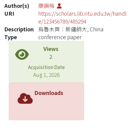
Author(s)
康韻梅
URI
https://scholars.lib.ntu.edu.tw/handl
e/123456789/485294
Description
烏魯木齊：新疆師大, China
Type
conference paper
Views
2
Acquisition Date
Aug 1, 2026
Downloads