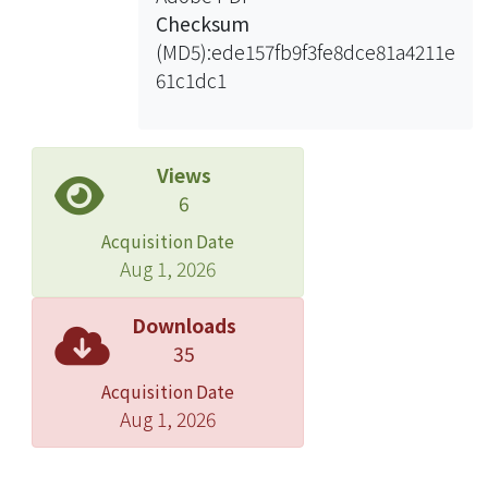
Checksum
(MD5):ede157fb9f3fe8dce81a4211e
61c1dc1
Views
6
Acquisition Date
Aug 1, 2026
Downloads
35
Acquisition Date
Aug 1, 2026