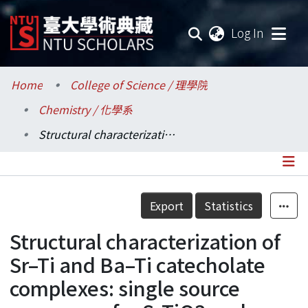
(current
Log In
Communities & Collections
Home
College of Science / 理學院
Chemistry / 化學系
Research Outputs
Structural characterization of Sr–Ti and Ba–Ti catecholate complexes: single source precursors for SrTiO3 and BaTiO3 binary oxides
Fundings & Projects
Researchers
Details
Export
Statistics
Organizations
Structural characterization of
Statistics
Sr–Ti and Ba–Ti catecholate
complexes: single source