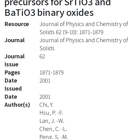
precursors for SrTiO3 and
BaTiO3 binary oxides
Resource
Journal of Physics and Chemistry of
Solids 62 (9-10): 1871-1879
Journal
Journal of Physics and Chemistry of
Solids
Journal
62
Issue
Pages
1871-1879
Date
2001
Issued
Date
2001
Author(s)
Chi, Y.
Hsu, P. -F.
Lan, J. -W.
Chen, C. -L.
Peng, S. -M.