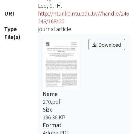
Lee, G. -H.
URI
http://ntur.lib.ntu.edu.tw//handle/246
246/168420
Type
journal article
File(s)
Download
Name
270.pdf
Size
196.36 KB
Format
Adobe PDF