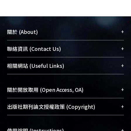
+
關於 (About)
臺大位居世界頂尖大學之列，為永久珍藏及向國際
+
聯絡資訊 (Contact Us)
展現本校豐碩的研究成果及學術能量，圖書館整合
機構典藏（NTUR）與學術庫（AH）不同功能平
總館學科館員
(Main Library)
+
相關網站 (Useful Links)
台，成為臺大學術典藏NTU scholars。期能整合研
醫學圖書館學科館員
(Medical Library)
究能量、促進交流合作、保存學術產出、推廣研究
社會科學院辜振甫紀念圖書館學科館員
(Social
成果。
Sciences Library)
+
關於開放取用 (Open Access, OA)
To permanently archive and promote researcher
profiles and scholarly works, Library integrates the
開放取用是從使用者角度提升資訊取用性的社會運
+
出版社期刊論文授權政策 (Copyright)
services of “NTU Repository” with “Academic
動，應用在學術研究上是透過將研究著作公開供使
Hub” to form NTU Scholars.
用者自由取閱，以促進學術傳播及因應期刊訂購費
請確認所上傳的全文是原創的內容，若該文件包
用逐年攀升。同時可加速研究發展、提升研究影響
+
使用說明 (Instructions)
含部分內容的版權非匯入者所有，或由第三方贊