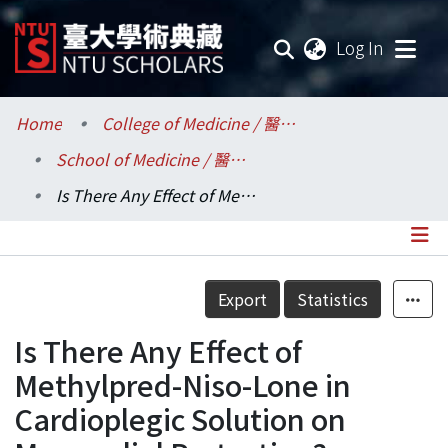
(current
Log In
Communities & Collections
Home
College of Medicine / 醫學院
School of Medicine / 醫學系
Research Outputs
Is There Any Effect of Methylpred-Niso-Lone in Cardioplegic Solution on Myocardial Protection?
Fundings & Projects
Researchers
Details
Export
Statistics
Organizations
Is There Any Effect of
Statistics
Methylpred-Niso-Lone in
Cardioplegic Solution on