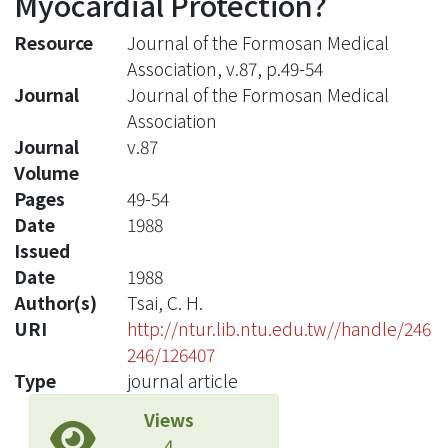
Myocardial Protection?
Resource
Journal of the Formosan Medical
Association, v.87, p.49-54
Journal
Journal of the Formosan Medical
Association
Journal
v.87
Volume
Pages
49-54
Date
1988
Issued
Date
1988
Author(s)
Tsai, C. H.
URI
http://ntur.lib.ntu.edu.tw//handle/246
246/126407
Type
journal article
Views
4