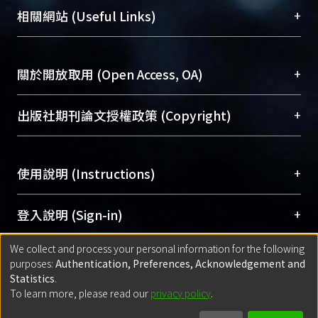
機構典藏（NTUR）與學術庫（AH）不同功能平
總館學科館員
(Main Library)
+
相關網站 (Useful Links)
台，成為臺大學術典藏NTU scholars。期能整合研
醫學圖書館學科館員
(Medical Library)
究能量、促進交流合作、保存學術產出、推廣研究
社會科學院辜振甫紀念圖書館學科館員
(Social
成果。
Sciences Library)
+
關於開放取用 (Open Access, OA)
To permanently archive and promote researcher
profiles and scholarly works, Library integrates the
開放取用是從使用者角度提升資訊取用性的社會運
+
出版社期刊論文授權政策 (Copyright)
services of “NTU Repository” with “Academic
動，應用在學術研究上是透過將研究著作公開供使
Hub” to form NTU Scholars.
用者自由取閱，以促進學術傳播及因應期刊訂購費
請確認所上傳的全文是原創的內容，若該文件包
用逐年攀升。同時可加速研究發展、提升研究影響
+
使用說明 (Instructions)
含部分內容的版權非匯入者所有，或由第三方贊
力，NTU Scholars即為本校的開放取用典藏（OA
助與合作完成，請確認該版權所有者及第三方同
Archive）平台。
（點選深入了解OA）
意提供此授權。
網站簡介
(Quickstart Guide)
+
登入說明 (Sign-in)
Please represent that the submission is your
使用手冊
(Instruction Manual)
original work, and that you have the right to
We collect and process your personal information for the following
線上預約服務
(Booking Service)
方案一：
臺灣大學計算機中心帳號登入
+
匯入著作 (Submission)
purposes:
Authentication, Preferences, Acknowledgement and
grant the rights to upload.
(With C&INC Email Account)
Statistics
.
方案二：
ORCID帳號登入
(With ORCID)
To learn more, please read our
privacy policy
.
若欲上傳已出版的全文電子檔，可使用
Open
方案一：
定期更新ORCID者，以ID匯入
(Search
policy finder
網站查詢，以確認出版單位之版權
for identifier (ORCID))