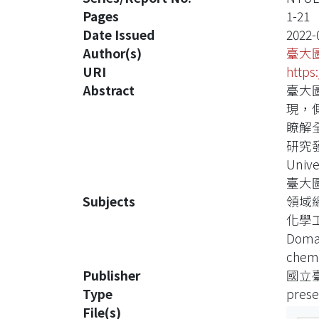
Pages
1-21
Date Issued
2022-
Author(s)
臺大
URI
https
Abstract
臺大
現，
瞭解
研究發
Univ
臺大圖書
Subjects
領域
化學
Domai
chemi
Publisher
國立
Type
prese
File(s)