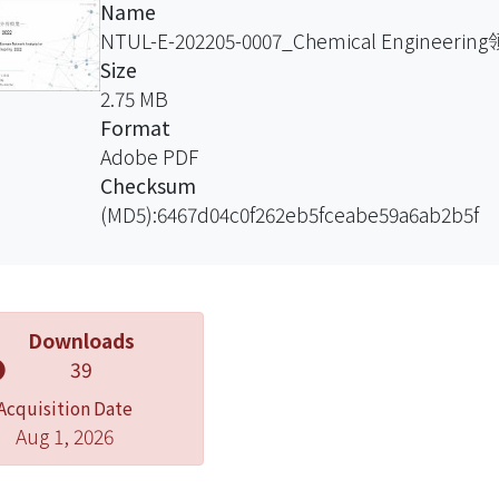
Name
NTUL-E-202205-0007_Chemical Engineeri
Size
2.75 MB
Format
Adobe PDF
Checksum
(MD5):6467d04c0f262eb5fceabe59a6ab2b5f
Downloads
39
Acquisition Date
Aug 1, 2026