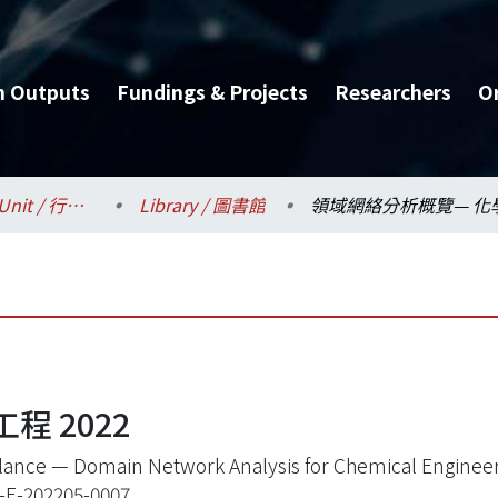
h Outputs
Fundings & Projects
Researchers
O
Administrative Unit / 行政單位
Library / 圖書館
 2022
Glance — Domain Network Analysis for Chemical Engineer
E-202205-0007