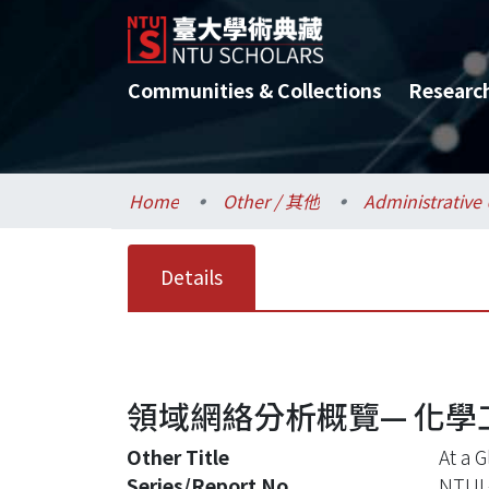
Communities & Collections
Researc
Home
Other / 其他
Details
領域網絡分析概覽— 化學工程
Other Title
At a 
Series/Report No.
NTUL-