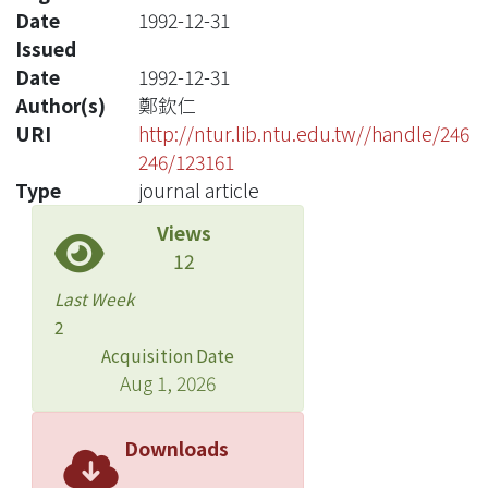
Date
1992-12-31
Issued
Date
1992-12-31
Author(s)
鄭欽仁
URI
http://ntur.lib.ntu.edu.tw//handle/246
246/123161
Type
journal article
Views
12
Last Week
2
Acquisition Date
Aug 1, 2026
Downloads