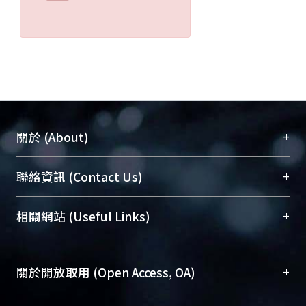
+
關於 (About)
臺大位居世界頂尖大學之列，為永久珍藏及向國際
+
聯絡資訊 (Contact Us)
展現本校豐碩的研究成果及學術能量，圖書館整合
機構典藏（NTUR）與學術庫（AH）不同功能平
總館學科館員
(Main Library)
+
相關網站 (Useful Links)
台，成為臺大學術典藏NTU scholars。期能整合研
醫學圖書館學科館員
(Medical Library)
究能量、促進交流合作、保存學術產出、推廣研究
社會科學院辜振甫紀念圖書館學科館員
(Social
成果。
Sciences Library)
+
關於開放取用 (Open Access, OA)
To permanently archive and promote researcher