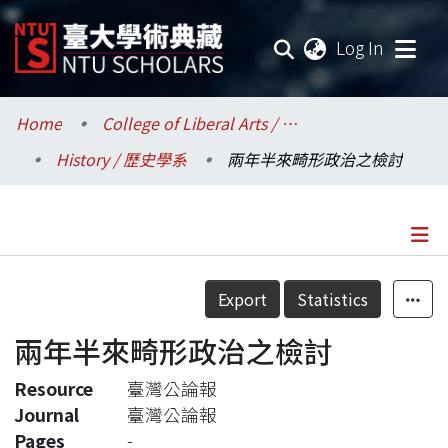
(current
Log In
Communities & Collections
Home
College of Liberal Arts / 文學院
History / 歷史學系
兩年半來畸形政治之檢討
Research Outputs
Fundings & Projects
Researchers
Details
Export
Statistics
Organizations
兩年半來畸形政治之檢討
Statistics
Resource
臺灣公論報
Journal
臺灣公論報
Pages
-