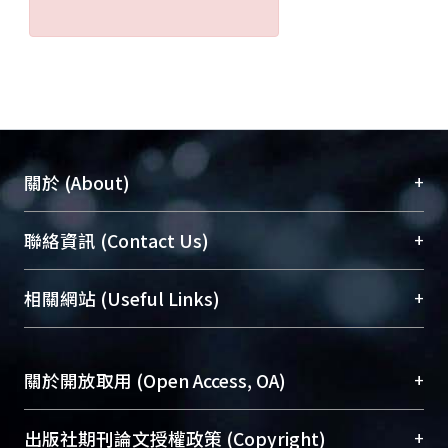
+
關於 (About)
臺大位居世界頂尖大學之列，為永久珍藏及向國際
+
聯絡資訊 (Contact Us)
展現本校豐碩的研究成果及學術能量，圖書館整合
機構典藏（NTUR）與學術庫（AH）不同功能平
總館學科館員
(Main Library)
+
相關網站 (Useful Links)
台，成為臺大學術典藏NTU scholars。期能整合研
醫學圖書館學科館員
(Medical Library)
究能量、促進交流合作、保存學術產出、推廣研究
社會科學院辜振甫紀念圖書館學科館員
(Social
成果。
Sciences Library)
+
關於開放取用 (Open Access, OA)
To permanently archive and promote researcher
profiles and scholarly works, Library integrates the
開放取用是從使用者角度提升資訊取用性的社會運
+
出版社期刊論文授權政策 (Copyright)