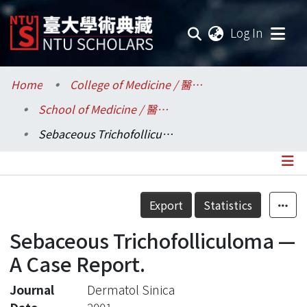
(current
Log In
Communities & Collections
Home
College of Medicine / 醫學院
School of Medicine / 醫學系
Research Outputs
Sebaceous Trichofolliculoma —A Case Report.
Fundings & Projects
Researchers
Details
Export
Statistics
Organizations
Sebaceous Trichofolliculoma —
Statistics
A Case Report.
Journal
Dermatol Sinica