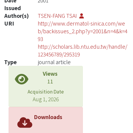
Date
2001
Issued
Author(s)
TSEN-FANG TSAI
URI
http://www.dermatol-sinica.com/we
b/backissues_2.php?y=2001&n=4&k=4
93
http://scholars.lib.ntu.edu.tw/handle/
123456789/295319
Type
journal article
Views
11
Acquisition Date
Aug 1, 2026
Downloads