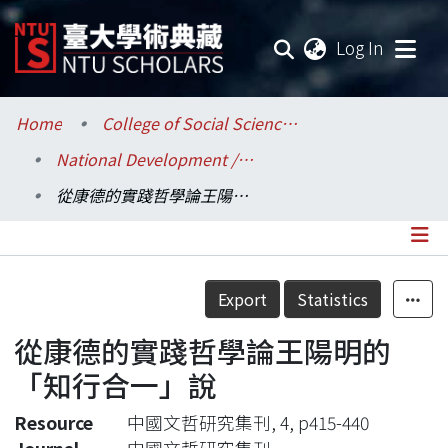
(current
Log In
Communities & Collections
Home
College of Social Sciences / 社會科學院
National Development / 國家發展研究所
Research Outputs
從康德的實踐哲學論王陽明的「知行合一」說
Fundings & Projects
Researchers
Details
Export
Statistics
Organizations
從康德的實踐哲學論王陽明的
Statistics
「知行合一」說
Resource
中國文哲研究集刊, 4, p415-440