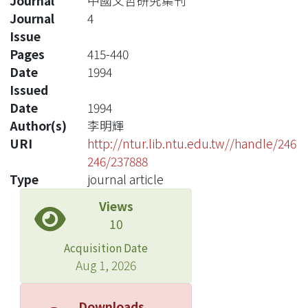
Journal
中國文哲研究集刊
Journal
4
Issue
Pages
415-440
Date
1994
Issued
Date
1994
Author(s)
李明輝
URI
http://ntur.lib.ntu.edu.tw//handle/246
246/237888
Type
journal article
Views
10
Acquisition Date
Aug 1, 2026
Downloads