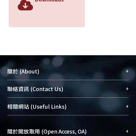
+
關於 (About)
臺大位居世界頂尖大學之列，為永久珍藏及向國際
+
聯絡資訊 (Contact Us)
展現本校豐碩的研究成果及學術能量，圖書館整合
機構典藏（NTUR）與學術庫（AH）不同功能平
總館學科館員
(Main Library)
+
相關網站 (Useful Links)
台，成為臺大學術典藏NTU scholars。期能整合研
醫學圖書館學科館員
(Medical Library)
究能量、促進交流合作、保存學術產出、推廣研究
社會科學院辜振甫紀念圖書館學科館員
(Social
成果。
Sciences Library)
+
關於開放取用 (Open Access, OA)