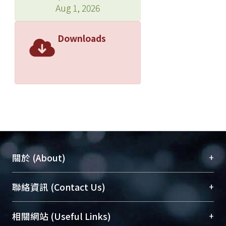
Aug 1, 2026
Downloads
+
關於 (About)
臺大位居世界頂尖大學之列，為永久珍藏及向國際
+
聯絡資訊 (Contact Us)
展現本校豐碩的研究成果及學術能量，圖書館整合
機構典藏（NTUR）與學術庫（AH）不同功能平
總館學科館員
(Main Library)
+
相關網站 (Useful Links)
台，成為臺大學術典藏NTU scholars。期能整合研