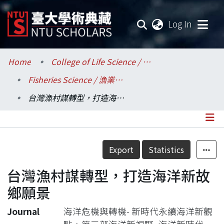
(current
Log In
Communities & Collections
Home
College of Life Science / 生命科學院
Fisheries Science / 漁業科學研究所
Research Outputs
台灣漁村謀轉型，打造海洋新故鄉願景
Fundings & Projects
Researchers
Details
Export
Statistics
Organizations
台灣漁村謀轉型，打造海洋新故
Statistics
鄉願景
Journal
海洋危機與轉機- 新時代永續海洋新觀