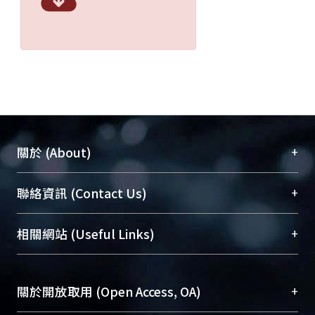
+
關於 (About)
臺大位居世界頂尖大學之列，為永久珍藏及向國際
+
聯絡資訊 (Contact Us)
展現本校豐碩的研究成果及學術能量，圖書館整合
機構典藏（NTUR）與學術庫（AH）不同功能平
總館學科館員
(Main Library)
+
相關網站 (Useful Links)
台，成為臺大學術典藏NTU scholars。期能整合研
醫學圖書館學科館員
(Medical Library)
究能量、促進交流合作、保存學術產出、推廣研究
社會科學院辜振甫紀念圖書館學科館員
(Social
成果。
Sciences Library)
+
關於開放取用 (Open Access, OA)
To permanently archive and promote researcher