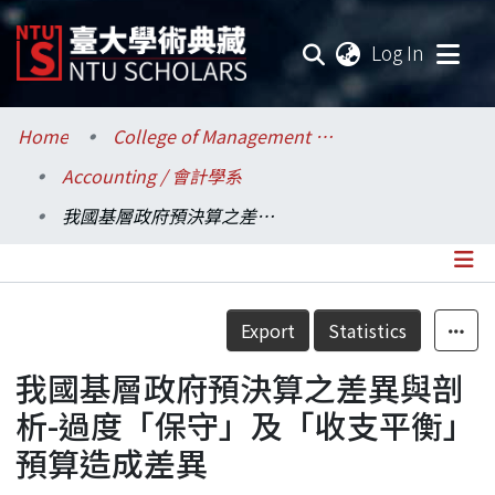
(current
Log In
Communities & Collections
Home
College of Management / 管理學院
Accounting / 會計學系
Research Outputs
我國基層政府預決算之差異與剖析-過度「保守」及「收支平衡」預算造成差異
Fundings & Projects
Researchers
Details
Export
Statistics
Organizations
我國基層政府預決算之差異與剖
Statistics
析-過度「保守」及「收支平衡」
預算造成差異