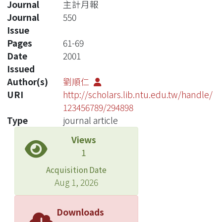
Journal
主計月報
Journal
550
Issue
Pages
61-69
Date
2001
Issued
Author(s)
劉順仁
URI
http://scholars.lib.ntu.edu.tw/handle/
123456789/294898
Type
journal article
Views
1
Acquisition Date
Aug 1, 2026
Downloads