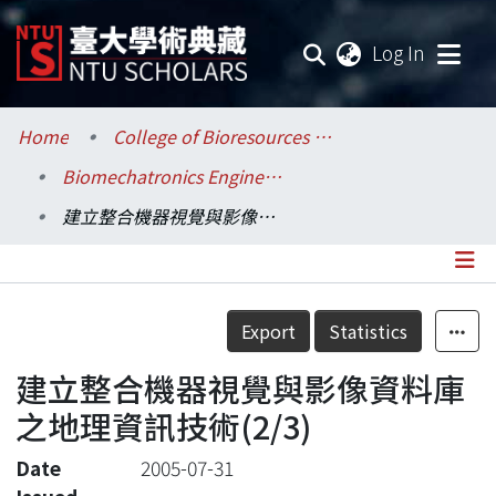
(current
Log In
Communities & Collections
Home
College of Bioresources and Agriculture / 生物資源暨農學院
Biomechatronics Engineering / 生物機電工程學系
Research Outputs
建立整合機器視覺與影像資料庫之地理資訊技術(2/3)
Fundings & Projects
Researchers
Details
Export
Statistics
Organizations
建立整合機器視覺與影像資料庫
Statistics
之地理資訊技術(2/3)
Date
2005-07-31