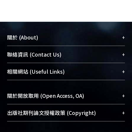
+
關於 (About)
臺大位居世界頂尖大學之列，為永久珍藏及向國際
+
聯絡資訊 (Contact Us)
展現本校豐碩的研究成果及學術能量，圖書館整合
機構典藏（NTUR）與學術庫（AH）不同功能平
總館學科館員
(Main Library)
+
相關網站 (Useful Links)
台，成為臺大學術典藏NTU scholars。期能整合研
醫學圖書館學科館員
(Medical Library)
究能量、促進交流合作、保存學術產出、推廣研究
社會科學院辜振甫紀念圖書館學科館員
(Social
成果。
Sciences Library)
+
關於開放取用 (Open Access, OA)
To permanently archive and promote researcher
profiles and scholarly works, Library integrates the
開放取用是從使用者角度提升資訊取用性的社會運
+
出版社期刊論文授權政策 (Copyright)
services of “NTU Repository” with “Academic
動，應用在學術研究上是透過將研究著作公開供使
Hub” to form NTU Scholars.
用者自由取閱，以促進學術傳播及因應期刊訂購費
請確認所上傳的全文是原創的內容，若該文件包