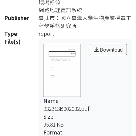
環場影像
者
網路地理資訊系統
透過網際網路取得農地的地理資訊，其
Publisher
臺北市：國立臺灣大學生物產業機電工
包
程學系暨研究所
含電子地圖、立體影像、環場影像、測
Type
report
距
File(s)
功能及定位點資料。此外本網路地理資
Download
訊
系統也具備基本的地圖檢視及圖層管
理、
建物查詢功能等。最後並以台大安康農
場
為對象，實際建立了地理資訊資料庫以
Name
測
932313B002032.pdf
試並展現此整合地理資訊系統的功能。
Size
95.81 KB
Format