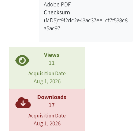
Adobe PDF
Checksum
(MD5):f9f2dc2e43ac37ee1cf7f538c8
a5ac97
Views
11
Acquisition Date
Aug 1, 2026
Downloads
17
Acquisition Date
Aug 1, 2026