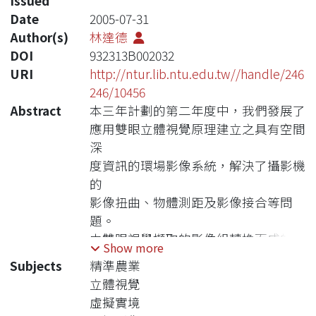
Issued
Date
2005-07-31
Author(s)
林達德
DOI
932313B002032
URI
http://ntur.lib.ntu.edu.tw//handle/246
246/10456
Abstract
本三年計劃的第二年度中，我們發展了
應用雙眼立體視覺原理建立之具有空間
深
度資訊的環場影像系統，解決了攝影機
的
影像扭曲、物體測距及影像接合等問
題。
由雙眼視覺擷取的影像組轉換而成的環
Show more
場
Subjects
精準農業
影像於建構資料庫後納入電子地圖中構
立體視覺
成
虛擬實境
地理資訊系統，使得此系統可以讓使用