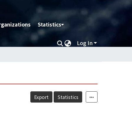
rganizations
Statistics
Log In
Export
Statistics