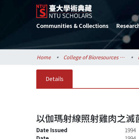
Communities & Collections
Researc
Home
College of Bioresources and Agriculture / 生物資源暨農學院
Details
以伽瑪射線照射雞肉之滅
Date Issued
1994
Date
1994