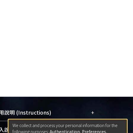
+
說明 (Instructions)
We collect and process your personal information for the
網站簡介
(Quickstart Guide)
+
說明 (Sign-in)
following purposes:
Authentication, Preferences,