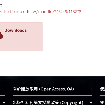
斌
//ntur.lib.ntu.edu.tw//handle/246246/113278
Downloads
+
+
關於開放取用 (Open Access, OA)
使用
藏
開放取用是從使用者角度提升資訊取用性
+
+
出版社期刊論文授權政策 (Copyright)
登入