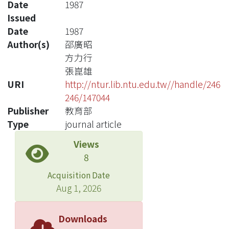
Date
1987
Issued
Date
1987
Author(s)
邵廣昭
方力行
張崑雄
URI
http://ntur.lib.ntu.edu.tw//handle/246
246/147044
Publisher
教育部
Type
journal article
Views
8
Acquisition Date
Aug 1, 2026
Downloads