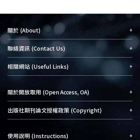
+
關於 (About)
臺大位居世界頂尖大學之列，為永久珍藏及向國際
+
聯絡資訊 (Contact Us)
展現本校豐碩的研究成果及學術能量，圖書館整合
機構典藏（NTUR）與學術庫（AH）不同功能平
總館學科館員
(Main Library)
+
相關網站 (Useful Links)
台，成為臺大學術典藏NTU scholars。期能整合研
醫學圖書館學科館員
(Medical Library)
究能量、促進交流合作、保存學術產出、推廣研究
社會科學院辜振甫紀念圖書館學科館員
(Social
成果。
Sciences Library)
+
關於開放取用 (Open Access, OA)
To permanently archive and promote researcher
profiles and scholarly works, Library integrates the
開放取用是從使用者角度提升資訊取用性的社會運
+
出版社期刊論文授權政策 (Copyright)
services of “NTU Repository” with “Academic
動，應用在學術研究上是透過將研究著作公開供使
Hub” to form NTU Scholars.
用者自由取閱，以促進學術傳播及因應期刊訂購費
請確認所上傳的全文是原創的內容，若該文件包
用逐年攀升。同時可加速研究發展、提升研究影響
+
使用說明 (Instructions)
含部分內容的版權非匯入者所有，或由第三方贊