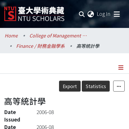
(current
Log In
Communities & Collections
Home
College of Management / 管理學院
Finance / 財務金融學系
高等統計學
Research Outputs
Fundings & Projects
Researchers
Details
Export
Statistics
Organizations
高等統計學
Statistics
Date
2006-08
Issued
Date
2006-08