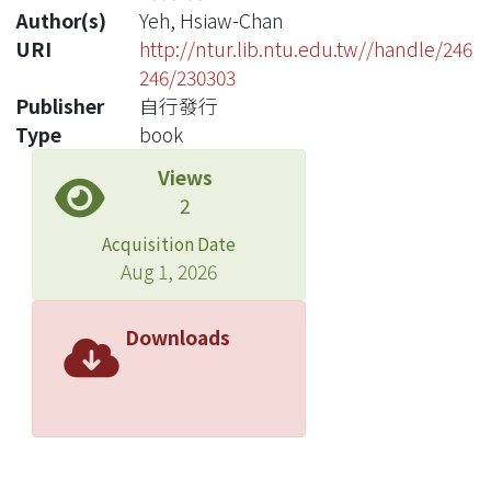
Author(s)
Yeh, Hsiaw-Chan
URI
http://ntur.lib.ntu.edu.tw//handle/246
246/230303
Publisher
自行發行
Type
book
Views
2
Acquisition Date
Aug 1, 2026
Downloads