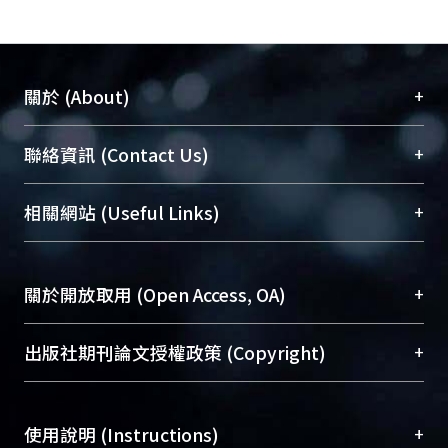
+
關於 (About)
臺大位居世界頂尖大學之列，為永久珍藏及向國際
+
聯絡資訊 (Contact Us)
展現本校豐碩的研究成果及學術能量，圖書館整合
機構典藏（NTUR）與學術庫（AH）不同功能平
總館學科館員
(Main Library)
+
相關網站 (Useful Links)
台，成為臺大學術典藏NTU scholars。期能整合研
醫學圖書館學科館員
(Medical Library)
究能量、促進交流合作、保存學術產出、推廣研究
社會科學院辜振甫紀念圖書館學科館員
(Social
成果。
Sciences Library)
+
關於開放取用 (Open Access, OA)
To permanently archive and promote researcher
profiles and scholarly works, Library integrates the
開放取用是從使用者角度提升資訊取用性的社會運
+
出版社期刊論文授權政策 (Copyright)
services of “NTU Repository” with “Academic
動，應用在學術研究上是透過將研究著作公開供使
Hub” to form NTU Scholars.
用者自由取閱，以促進學術傳播及因應期刊訂購費
請確認所上傳的全文是原創的內容，若該文件包
用逐年攀升。同時可加速研究發展、提升研究影響
+
使用說明 (Instructions)
含部分內容的版權非匯入者所有，或由第三方贊