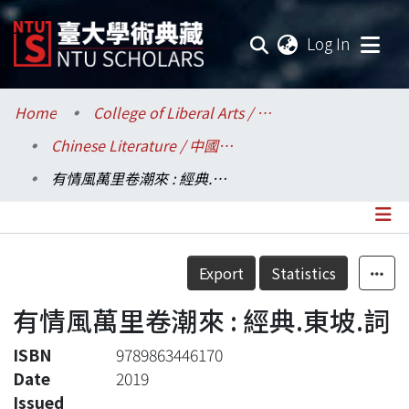
(current
Log In
Communities & Collections
Home
College of Liberal Arts / 文學院
Chinese Literature / 中國文學系
Research Outputs
有情風萬里卷潮來 : 經典.東坡.詞
Fundings & Projects
Researchers
Details
Export
Statistics
Organizations
有情風萬里卷潮來 : 經典.東坡.詞
Statistics
ISBN
9789863446170
Date
2019
Issued