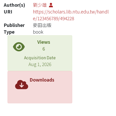
Author(s)
劉少雄
URI
https://scholars.lib.ntu.edu.tw/handl
e/123456789/494228
Publisher
麥田出版
Type
book
Views
6
Acquisition Date
Aug 1, 2026
Downloads