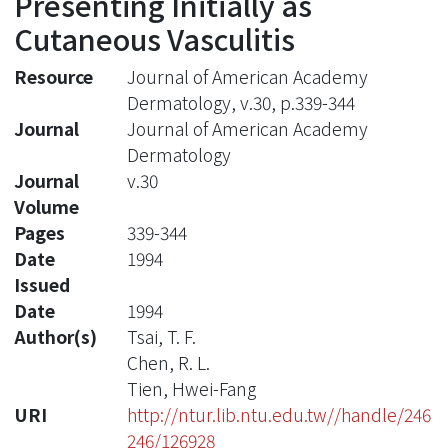
Presenting Initially as
Cutaneous Vasculitis
Resource
Journal of American Academy
Dermatology, v.30, p.339-344
Journal
Journal of American Academy
Dermatology
Journal
v.30
Volume
Pages
339-344
Date
1994
Issued
Date
1994
Author(s)
Tsai, T. F.
Chen, R. L.
Tien, Hwei-Fang
URI
http://ntur.lib.ntu.edu.tw//handle/246
246/126928