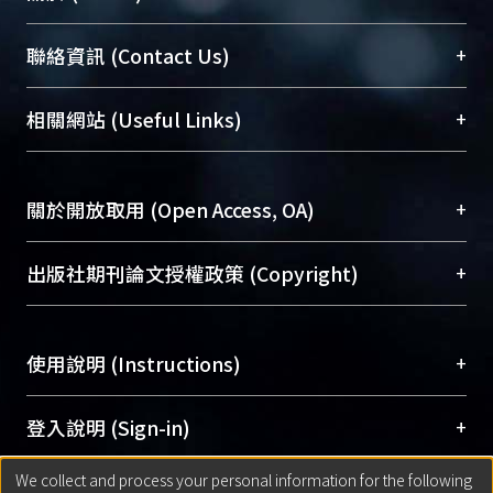
臺大位居世界頂尖大學之列，為永久珍藏及向國際
+
聯絡資訊 (Contact Us)
展現本校豐碩的研究成果及學術能量，圖書館整合
機構典藏（NTUR）與學術庫（AH）不同功能平
總館學科館員
(Main Library)
+
相關網站 (Useful Links)
台，成為臺大學術典藏NTU scholars。期能整合研
醫學圖書館學科館員
(Medical Library)
究能量、促進交流合作、保存學術產出、推廣研究
社會科學院辜振甫紀念圖書館學科館員
(Social
成果。
Sciences Library)
+
關於開放取用 (Open Access, OA)
To permanently archive and promote researcher
profiles and scholarly works, Library integrates the
開放取用是從使用者角度提升資訊取用性的社會運
+
出版社期刊論文授權政策 (Copyright)
services of “NTU Repository” with “Academic
動，應用在學術研究上是透過將研究著作公開供使
Hub” to form NTU Scholars.
用者自由取閱，以促進學術傳播及因應期刊訂購費
請確認所上傳的全文是原創的內容，若該文件包
用逐年攀升。同時可加速研究發展、提升研究影響
+
使用說明 (Instructions)
含部分內容的版權非匯入者所有，或由第三方贊
力，NTU Scholars即為本校的開放取用典藏（OA
助與合作完成，請確認該版權所有者及第三方同
Archive）平台。
（點選深入了解OA）
意提供此授權。
網站簡介
(Quickstart Guide)
+
登入說明 (Sign-in)
Please represent that the submission is your
使用手冊
(Instruction Manual)
original work, and that you have the right to
We collect and process your personal information for the following
線上預約服務
(Booking Service)
方案一：
臺灣大學計算機中心帳號登入
+
匯入著作 (Submission)