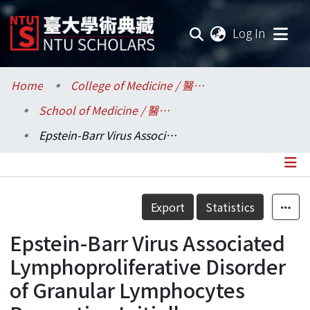
(current
Log In
Communities & Collections
Home
College of Medicine / 醫學院
School of Medicine / 醫學系
Research Outputs
Epstein-Barr Virus Associated Lymphoproliferative Disorder of Granular Lymphocytes Presenting Initially as Cutaneous Vasculitis
Fundings & Projects
Researchers
Details
Export
Statistics
Organizations
Epstein-Barr Virus Associated
Statistics
Lymphoproliferative Disorder
of Granular Lymphocytes