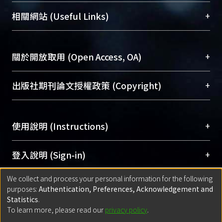
機構典藏（NTUR）與學術庫（AH）不同功能平
總館學科館員
(Main Library)
+
相關網站 (Useful Links)
台，成為臺大學術典藏NTU scholars。期能整合研
醫學圖書館學科館員
(Medical Library)
究能量、促進交流合作、保存學術產出、推廣研究
社會科學院辜振甫紀念圖書館學科館員
(Social
成果。
Sciences Library)
+
關於開放取用 (Open Access, OA)
To permanently archive and promote researcher
profiles and scholarly works, Library integrates the
開放取用是從使用者角度提升資訊取用性的社會運
+
出版社期刊論文授權政策 (Copyright)
services of “NTU Repository” with “Academic
動，應用在學術研究上是透過將研究著作公開供使
Hub” to form NTU Scholars.
用者自由取閱，以促進學術傳播及因應期刊訂購費
請確認所上傳的全文是原創的內容，若該文件包
用逐年攀升。同時可加速研究發展、提升研究影響
+
使用說明 (Instructions)
含部分內容的版權非匯入者所有，或由第三方贊
力，NTU Scholars即為本校的開放取用典藏（OA
助與合作完成，請確認該版權所有者及第三方同
Archive）平台。
（點選深入了解OA）
意提供此授權。
網站簡介
(Quickstart Guide)
+
登入說明 (Sign-in)
Please represent that the submission is your
使用手冊
(Instruction Manual)
original work, and that you have the right to
We collect and process your personal information for the following
線上預約服務
(Booking Service)
方案一：
臺灣大學計算機中心帳號登入
+
匯入著作 (Submission)
purposes:
Authentication, Preferences, Acknowledgement and
grant the rights to upload.
(With C&INC Email Account)
Statistics
.
方案二：
ORCID帳號登入
(With ORCID)
To learn more, please read our
privacy policy
.
若欲上傳已出版的全文電子檔，可使用
Open
方案一：
定期更新ORCID者，以ID匯入
(Search