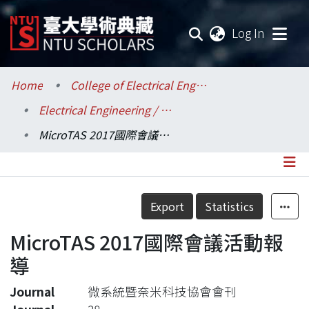
(current
Log In
Communities & Collections
Home
College of Electrical Engineering and Computer Science / 電機資訊學院
Electrical Engineering / 電機工程學系
Research Outputs
MicroTAS 2017國際會議活動報導
Fundings & Projects
Researchers
Details
Export
Statistics
Organizations
MicroTAS 2017國際會議活動報
Statistics
導
Journal
微系統暨奈米科技協會會刊