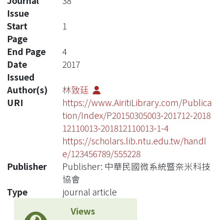
Journal
38
Issue
Start
1
Page
End Page
4
Date
2017
Issued
Author(s)
林致廷
URI
https://www.AiritiLibrary.com/Publica
tion/Index/P20150305003-201712-2018
12110013-201812110013-1-4
https://scholars.lib.ntu.edu.tw/handl
e/123456789/555228
Publisher
Publisher: 中華民國微系統暨奈米科技
協會
Type
journal article
Views