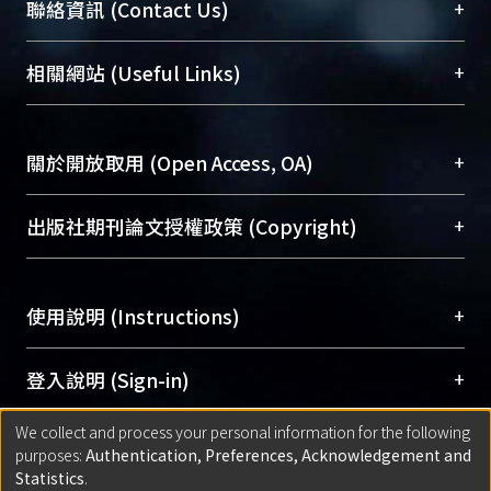
臺大位居世界頂尖大學之列，為永久珍藏及向國際
+
聯絡資訊 (Contact Us)
展現本校豐碩的研究成果及學術能量，圖書館整合
機構典藏（NTUR）與學術庫（AH）不同功能平
總館學科館員
(Main Library)
+
相關網站 (Useful Links)
台，成為臺大學術典藏NTU scholars。期能整合研
醫學圖書館學科館員
(Medical Library)
究能量、促進交流合作、保存學術產出、推廣研究
社會科學院辜振甫紀念圖書館學科館員
(Social
成果。
Sciences Library)
+
關於開放取用 (Open Access, OA)
To permanently archive and promote researcher
profiles and scholarly works, Library integrates the
開放取用是從使用者角度提升資訊取用性的社會運
+
出版社期刊論文授權政策 (Copyright)
services of “NTU Repository” with “Academic
動，應用在學術研究上是透過將研究著作公開供使
Hub” to form NTU Scholars.
用者自由取閱，以促進學術傳播及因應期刊訂購費
請確認所上傳的全文是原創的內容，若該文件包
用逐年攀升。同時可加速研究發展、提升研究影響
+
使用說明 (Instructions)
含部分內容的版權非匯入者所有，或由第三方贊
力，NTU Scholars即為本校的開放取用典藏（OA
助與合作完成，請確認該版權所有者及第三方同
Archive）平台。
（點選深入了解OA）
意提供此授權。
網站簡介
(Quickstart Guide)
+
登入說明 (Sign-in)
Please represent that the submission is your
使用手冊
(Instruction Manual)
original work, and that you have the right to
We collect and process your personal information for the following
線上預約服務
(Booking Service)
方案一：
臺灣大學計算機中心帳號登入
+
匯入著作 (Submission)
purposes:
Authentication, Preferences, Acknowledgement and
grant the rights to upload.
(With C&INC Email Account)
Statistics
.