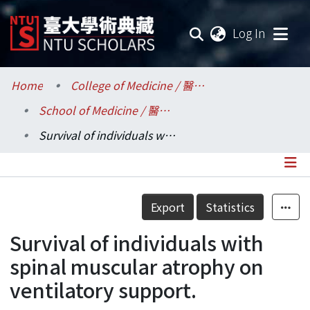
(current
Log In
Communities & Collections
Home
College of Medicine / 醫學院
School of Medicine / 醫學系
Research Outputs
Survival of individuals with spinal muscular atrophy on ventilatory support.
Fundings & Projects
Researchers
Details
Export
Statistics
Organizations
Survival of individuals with
Statistics
spinal muscular atrophy on
ventilatory support.