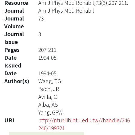
Resource
Am J Phys Med Rehabil,73(3),207-211.
Journal
Am J Phys Med Rehabil
Journal
73
Volume
Journal
3
Issue
Pages
207-211
Date
1994-05
Issued
Date
1994-05
Author(s)
Wang, TG
Bach, JR
Avilla, C
Alba, AS
Yang, GFW.
URI
http://ntur.lib.ntu.edu.tw//handle/246
246/199321