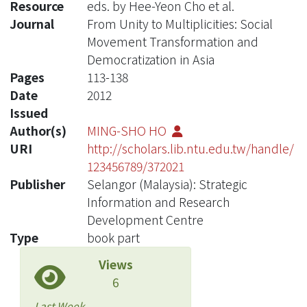
Resource
eds. by Hee-Yeon Cho et al.
Journal
From Unity to Multiplicities: Social
Movement Transformation and
Democratization in Asia
Pages
113-138
Date
2012
Issued
Author(s)
MING-SHO HO
URI
http://scholars.lib.ntu.edu.tw/handle/
123456789/372021
Publisher
Selangor (Malaysia): Strategic
Information and Research
Development Centre
Type
book part
Views
6
Last Week