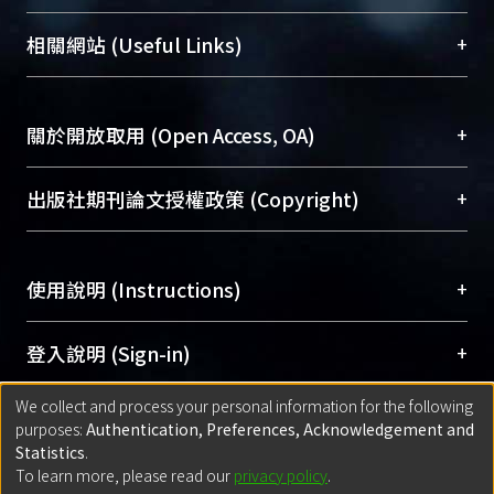
展現本校豐碩的研究成果及學術能量，圖書館整合
機構典藏（NTUR）與學術庫（AH）不同功能平
總館學科館員
(Main Library)
+
相關網站 (Useful Links)
台，成為臺大學術典藏NTU scholars。期能整合研
醫學圖書館學科館員
(Medical Library)
究能量、促進交流合作、保存學術產出、推廣研究
社會科學院辜振甫紀念圖書館學科館員
(Social
成果。
Sciences Library)
+
關於開放取用 (Open Access, OA)
To permanently archive and promote researcher
profiles and scholarly works, Library integrates the
開放取用是從使用者角度提升資訊取用性的社會運
+
出版社期刊論文授權政策 (Copyright)
services of “NTU Repository” with “Academic
動，應用在學術研究上是透過將研究著作公開供使
Hub” to form NTU Scholars.
用者自由取閱，以促進學術傳播及因應期刊訂購費
請確認所上傳的全文是原創的內容，若該文件包
用逐年攀升。同時可加速研究發展、提升研究影響
+
使用說明 (Instructions)
含部分內容的版權非匯入者所有，或由第三方贊
力，NTU Scholars即為本校的開放取用典藏（OA
助與合作完成，請確認該版權所有者及第三方同
Archive）平台。
（點選深入了解OA）
意提供此授權。
網站簡介
(Quickstart Guide)
+
登入說明 (Sign-in)
Please represent that the submission is your
使用手冊
(Instruction Manual)
original work, and that you have the right to
We collect and process your personal information for the following
線上預約服務
(Booking Service)
方案一：
臺灣大學計算機中心帳號登入
+
匯入著作 (Submission)
purposes:
Authentication, Preferences, Acknowledgement and
grant the rights to upload.
(With C&INC Email Account)
Statistics
.
方案二：
ORCID帳號登入
(With ORCID)
To learn more, please read our
privacy policy
.
若欲上傳已出版的全文電子檔，可使用
Open
方案一：
定期更新ORCID者，以ID匯入
(Search