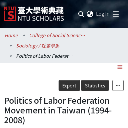
(current
Log In
Communities & Collections
Home
College of Social Sciences / 社會科學院
Sociology / 社會學系
Research Outputs
Politics of Labor Federation Movement in Taiwan (1994-2008)
Fundings & Projects
Researchers
Details
Export
Statistics
Organizations
Politics of Labor Federation
Statistics
Movement in Taiwan (1994-
2008)