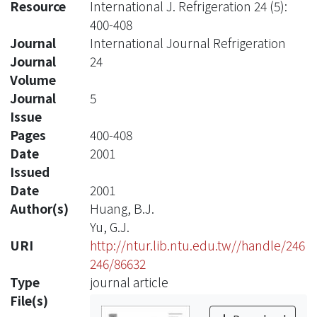
Resource
International J. Refrigeration 24 (5):
400-408
Journal
International Journal Refrigeration
Journal
24
Volume
Journal
5
Issue
Pages
400-408
Date
2001
Issued
Date
2001
Author(s)
Huang, B.J.
Yu, G.J.
URI
http://ntur.lib.ntu.edu.tw//handle/246
246/86632
Type
journal article
File(s)