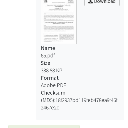
Download
Name
65.pdf
Size
338.88 KB
Format
Adobe PDF
Checksum
(MD5):18f2937bd119feb478ea9f46f
2467e2c