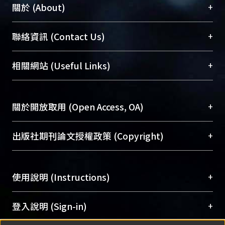
+
關於 (About)
臺大位居世界頂尖大學之列，為永久珍藏及向國際
+
聯絡資訊 (Contact Us)
展現本校豐碩的研究成果及學術能量，圖書館整合
機構典藏（NTUR）與學術庫（AH）不同功能平
總館學科館員
(Main Library)
+
相關網站 (Useful Links)
台，成為臺大學術典藏NTU scholars。期能整合研
醫學圖書館學科館員
(Medical Library)
究能量、促進交流合作、保存學術產出、推廣研究
社會科學院辜振甫紀念圖書館學科館員
(Social
成果。
Sciences Library)
+
關於開放取用 (Open Access, OA)
To permanently archive and promote researcher
profiles and scholarly works, Library integrates the
開放取用是從使用者角度提升資訊取用性的社會運
+
出版社期刊論文授權政策 (Copyright)
services of “NTU Repository” with “Academic
動，應用在學術研究上是透過將研究著作公開供使
Hub” to form NTU Scholars.
用者自由取閱，以促進學術傳播及因應期刊訂購費
請確認所上傳的全文是原創的內容，若該文件包
用逐年攀升。同時可加速研究發展、提升研究影響
+
使用說明 (Instructions)
含部分內容的版權非匯入者所有，或由第三方贊
力，NTU Scholars即為本校的開放取用典藏（OA
助與合作完成，請確認該版權所有者及第三方同
Archive）平台。
（點選深入了解OA）
意提供此授權。
網站簡介
(Quickstart Guide)
+
登入說明 (Sign-in)
Please represent that the submission is your
使用手冊
(Instruction Manual)