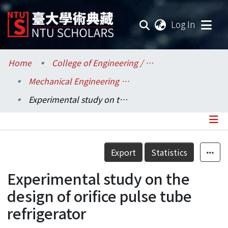
(current
Log In
Communities & Collections
Home
College of Engineering / 工學院
Mechanical Engineering / 機械工程學系
Research Outputs
Experimental study on the design of orifice pulse tube refrigerator
Fundings & Projects
Researchers
Details
Export
Statistics
Organizations
Experimental study on the
Statistics
design of orifice pulse tube
refrigerator