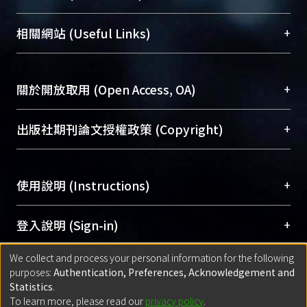
展現本校豐碩的研究成果及學術能量，圖書館整合
機構典藏（NTUR）與學術庫（AH）不同功能平
總館學科館員
(Main Library)
+
相關網站 (Useful Links)
台，成為臺大學術典藏NTU scholars。期能整合研
醫學圖書館學科館員
(Medical Library)
究能量、促進交流合作、保存學術產出、推廣研究
社會科學院辜振甫紀念圖書館學科館員
(Social
成果。
Sciences Library)
+
關於開放取用 (Open Access, OA)
To permanently archive and promote researcher
profiles and scholarly works, Library integrates the
開放取用是從使用者角度提升資訊取用性的社會運
+
出版社期刊論文授權政策 (Copyright)
services of “NTU Repository” with “Academic
動，應用在學術研究上是透過將研究著作公開供使
Hub” to form NTU Scholars.
用者自由取閱，以促進學術傳播及因應期刊訂購費
請確認所上傳的全文是原創的內容，若該文件包
用逐年攀升。同時可加速研究發展、提升研究影響
+
使用說明 (Instructions)
含部分內容的版權非匯入者所有，或由第三方贊
力，NTU Scholars即為本校的開放取用典藏（OA
助與合作完成，請確認該版權所有者及第三方同
Archive）平台。
（點選深入了解OA）
意提供此授權。
網站簡介
(Quickstart Guide)
+
登入說明 (Sign-in)
Please represent that the submission is your
使用手冊
(Instruction Manual)
original work, and that you have the right to
We collect and process your personal information for the following
線上預約服務
(Booking Service)
方案一：
臺灣大學計算機中心帳號登入
+
匯入著作 (Submission)
purposes:
Authentication, Preferences, Acknowledgement and
grant the rights to upload.
(With C&INC Email Account)
Statistics
.
方案二：
ORCID帳號登入
(With ORCID)
To learn more, please read our
privacy policy
.
若欲上傳已出版的全文電子檔，可使用
Open
方案一：
定期更新ORCID者，以ID匯入
(Search