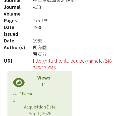
Journal
中華測驗學會測驗年刊
Journal
v.33
Volume
Pages
175-189
Date
1986
Issued
Date
1986
Author(s)
胡海國
葉英??
URI
http://ntur.lib.ntu.edu.tw//handle/246
246/130646
Views
11
Last Week
1
Acquisition Date
Aug 1, 2026