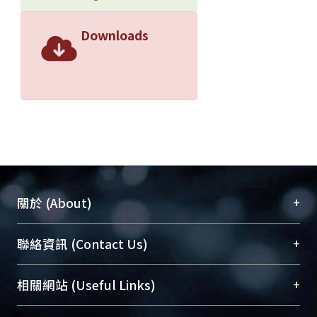
Downloads
+
關於 (About)
臺大位居世界頂尖大學之列，為永久珍藏及向國際
+
聯絡資訊 (Contact Us)
展現本校豐碩的研究成果及學術能量，圖書館整合
機構典藏（NTUR）與學術庫（AH）不同功能平
總館學科館員
(Main Library)
+
相關網站 (Useful Links)
台，成為臺大學術典藏NTU scholars。期能整合研
醫學圖書館學科館員
(Medical Library)
究能量、促進交流合作、保存學術產出、推廣研究