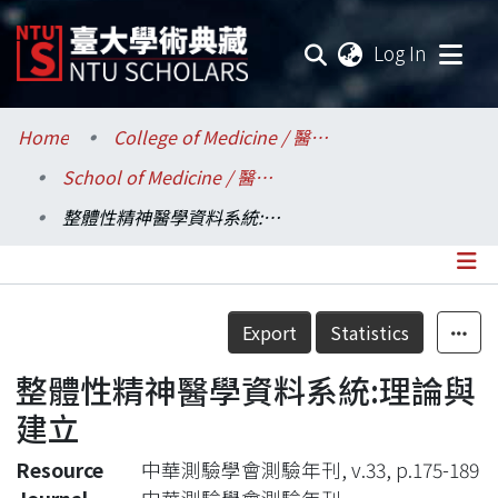
(current
Log In
Communities & Collections
Home
College of Medicine / 醫學院
School of Medicine / 醫學系
Research Outputs
整體性精神醫學資料系統:理論與建立
Fundings & Projects
Researchers
Details
Export
Statistics
Organizations
整體性精神醫學資料系統:理論與
Statistics
建立
Resource
中華測驗學會測驗年刊, v.33, p.175-189