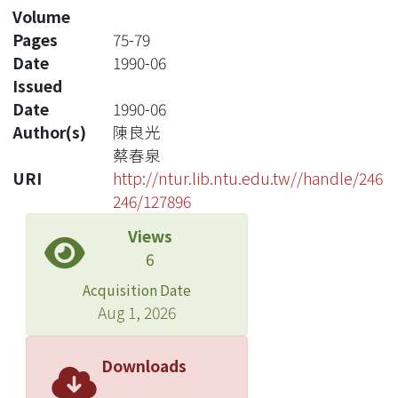
Volume
Pages
75-79
Date
1990-06
Issued
Date
1990-06
Author(s)
陳良光
蔡春泉
URI
http://ntur.lib.ntu.edu.tw//handle/246
246/127896
Views
6
Acquisition Date
Aug 1, 2026
Downloads