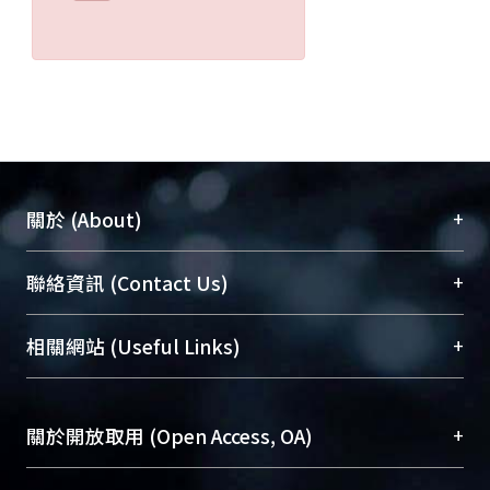
+
關於 (About)
臺大位居世界頂尖大學之列，為永久珍藏及向國際
+
聯絡資訊 (Contact Us)
展現本校豐碩的研究成果及學術能量，圖書館整合
機構典藏（NTUR）與學術庫（AH）不同功能平
總館學科館員
(Main Library)
+
相關網站 (Useful Links)
台，成為臺大學術典藏NTU scholars。期能整合研
醫學圖書館學科館員
(Medical Library)
究能量、促進交流合作、保存學術產出、推廣研究
社會科學院辜振甫紀念圖書館學科館員
(Social
成果。
Sciences Library)
+
關於開放取用 (Open Access, OA)
To permanently archive and promote researcher