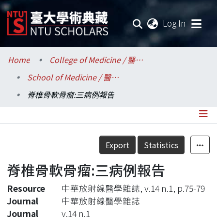
(current
Log In
Communities & Collections
Home
College of Medicine / 醫學院
School of Medicine / 醫學系
Research Outputs
脊椎骨軟骨瘤:三病例報告
Fundings & Projects
Researchers
Details
Export
Statistics
Organizations
脊椎骨軟骨瘤:三病例報告
Statistics
Resource
中華放射線醫學雜誌, v.14 n.1, p.75-79
Journal
中華放射線醫學雜誌
Journal
v.14 n.1