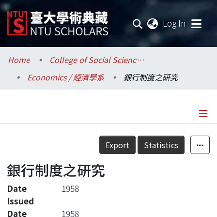
(current
Log In
Communities & Collections
Home
College of Social Sciences / 社會科學院
Economics / 經濟學系
銀行制度之研究
Research Outputs
Fundings & Projects
Researchers
Details
Export
Statistics
Organizations
銀行制度之研究
Statistics
Date
1958
Issued
Date
1958