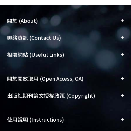
+
關於 (About)
臺大位居世界頂尖大學之列，為永久珍藏及向國際
+
聯絡資訊 (Contact Us)
展現本校豐碩的研究成果及學術能量，圖書館整合
機構典藏（NTUR）與學術庫（AH）不同功能平
總館學科館員
(Main Library)
+
相關網站 (Useful Links)
台，成為臺大學術典藏NTU scholars。期能整合研
醫學圖書館學科館員
(Medical Library)
究能量、促進交流合作、保存學術產出、推廣研究
社會科學院辜振甫紀念圖書館學科館員
(Social
成果。
Sciences Library)
+
關於開放取用 (Open Access, OA)
To permanently archive and promote researcher
profiles and scholarly works, Library integrates the
開放取用是從使用者角度提升資訊取用性的社會運
+
出版社期刊論文授權政策 (Copyright)
services of “NTU Repository” with “Academic
動，應用在學術研究上是透過將研究著作公開供使
Hub” to form NTU Scholars.
用者自由取閱，以促進學術傳播及因應期刊訂購費
請確認所上傳的全文是原創的內容，若該文件包
用逐年攀升。同時可加速研究發展、提升研究影響
+
使用說明 (Instructions)
含部分內容的版權非匯入者所有，或由第三方贊
力，NTU Scholars即為本校的開放取用典藏（OA
助與合作完成，請確認該版權所有者及第三方同