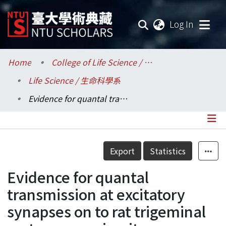
(current
Log In
Communities & Collections
Home
College of Life Science / 生命科學院
Life Science / 生命科學系
Research Outputs
Evidence for quantal transmission at excitatory synapses on to rat trigeminal motoneurons in-vitro.
Fundings & Projects
Researchers
Details
Export
Statistics
Organizations
Evidence for quantal
Statistics
transmission at excitatory
synapses on to rat trigeminal