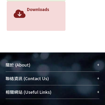
Downloads
+
關於 (About)
臺大位居世界頂尖大學之列，為永久珍藏及向國際
+
聯絡資訊 (Contact Us)
展現本校豐碩的研究成果及學術能量，圖書館整合
機構典藏（NTUR）與學術庫（AH）不同功能平
總館學科館員
(Main Library)
+
相關網站 (Useful Links)
台，成為臺大學術典藏NTU scholars。期能整合研
醫學圖書館學科館員
(Medical Library)
究能量、促進交流合作、保存學術產出、推廣研究
社會科學院辜振甫紀念圖書館學科館員
(Social