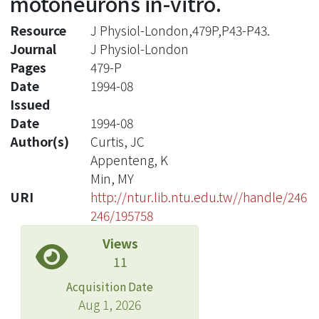
motoneurons in-vitro.
Resource
J Physiol-London,479P,P43-P43.
Journal
J Physiol-London
Pages
479-P
Date
1994-08
Issued
Date
1994-08
Author(s)
Curtis, JC
Appenteng, K
Min, MY
URI
http://ntur.lib.ntu.edu.tw//handle/246
246/195758
Views
11
Acquisition Date
Aug 1, 2026