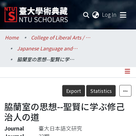
(current
Log In
Communities & Collections
Home
College of Liberal Arts / 文學院
Japanese Language and Literature / 日本語文學系
Research Outputs
脇蘭室の思想--聖賢に学ぶ修己治人の道
Fundings & Projects
Researchers
Details
Export
Statistics
Organizations
脇蘭室の思想--聖賢に学ぶ修己
Statistics
治人の道
Journal
臺大日本語文研究