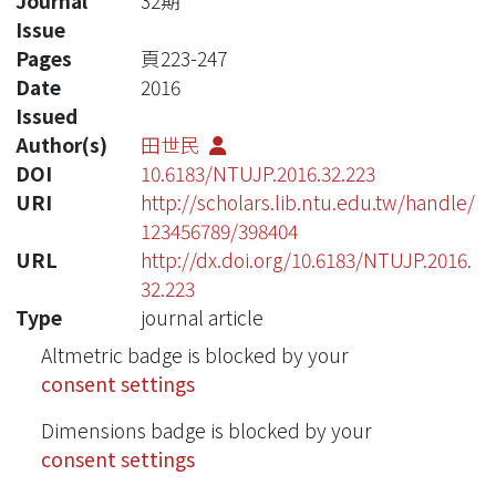
Journal
32期
Issue
Pages
頁223-247
Date
2016
Issued
Author(s)
田世民
DOI
10.6183/NTUJP.2016.32.223
URI
http://scholars.lib.ntu.edu.tw/handle/
123456789/398404
URL
http://dx.doi.org/10.6183/NTUJP.2016.
32.223
Type
journal article
Altmetric badge is blocked by your
consent settings
Dimensions badge is blocked by your
consent settings