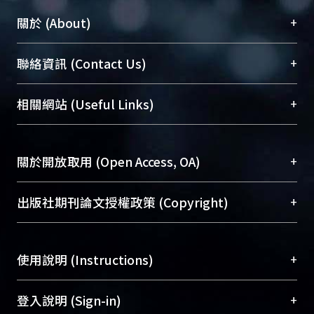
+
關於 (About)
臺大位居世界頂尖大學之列，為永久珍藏及向國際
+
聯絡資訊 (Contact Us)
展現本校豐碩的研究成果及學術能量，圖書館整合
機構典藏（NTUR）與學術庫（AH）不同功能平
總館學科館員
(Main Library)
+
相關網站 (Useful Links)
台，成為臺大學術典藏NTU scholars。期能整合研
醫學圖書館學科館員
(Medical Library)
究能量、促進交流合作、保存學術產出、推廣研究
社會科學院辜振甫紀念圖書館學科館員
(Social
成果。
Sciences Library)
+
關於開放取用 (Open Access, OA)
To permanently archive and promote researcher
profiles and scholarly works, Library integrates the
開放取用是從使用者角度提升資訊取用性的社會運
+
出版社期刊論文授權政策 (Copyright)
services of “NTU Repository” with “Academic
動，應用在學術研究上是透過將研究著作公開供使
Hub” to form NTU Scholars.
用者自由取閱，以促進學術傳播及因應期刊訂購費
請確認所上傳的全文是原創的內容，若該文件包
用逐年攀升。同時可加速研究發展、提升研究影響
+
使用說明 (Instructions)
含部分內容的版權非匯入者所有，或由第三方贊
力，NTU Scholars即為本校的開放取用典藏（OA
助與合作完成，請確認該版權所有者及第三方同
Archive）平台。
（點選深入了解OA）
意提供此授權。
網站簡介
(Quickstart Guide)
+
登入說明 (Sign-in)