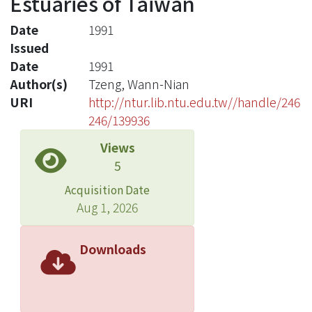
Estuaries of Taiwan
Date
1991
Issued
Date
1991
Author(s)
Tzeng, Wann-Nian
URI
http://ntur.lib.ntu.edu.tw//handle/246
246/139936
Views
5
Acquisition Date
Aug 1, 2026
Downloads