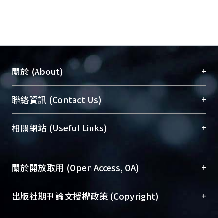
+
關於 (About)
臺大位居世界頂尖大學之列，為永久珍藏及向國際
+
聯絡資訊 (Contact Us)
展現本校豐碩的研究成果及學術能量，圖書館整合
機構典藏（NTUR）與學術庫（AH）不同功能平
總館學科館員
(Main Library)
+
相關網站 (Useful Links)
台，成為臺大學術典藏NTU scholars。期能整合研
醫學圖書館學科館員
(Medical Library)
究能量、促進交流合作、保存學術產出、推廣研究
社會科學院辜振甫紀念圖書館學科館員
(Social
成果。
Sciences Library)
+
關於開放取用 (Open Access, OA)
To permanently archive and promote researcher
profiles and scholarly works, Library integrates the
開放取用是從使用者角度提升資訊取用性的社會運
+
出版社期刊論文授權政策 (Copyright)
services of “NTU Repository” with “Academic
動，應用在學術研究上是透過將研究著作公開供使