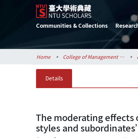
Communities & Collections
Researc
Home
College of Management / 管理學院
Details
The moderating effects o
styles and subordinate