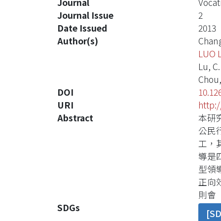
Journal
Vocat
Journal Issue
2
Date Issued
2013
Author(s)
Chang,
LUO 
Lu, C.
Chou, 
DOI
10.12
URI
http:
Abstract
本研
公民
工，
導是
型領
正向
則會
SDGs
[S