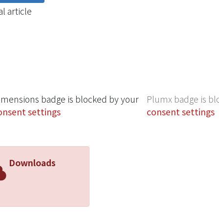
l article
imensions badge is blocked by your
Plumx badge is bl
onsent settings
consent settings
Downloads