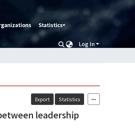
rganizations
Statistics
Log In
Export
Statistics
s between leadership