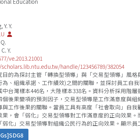
ional Education
 Y. Y.
LU
 Q.
C. Y.
677/ve.2013.21001
//scholars.lib.ntu.edu.tw/handle/123456789/382054
究目的為探討主管「轉換型領導」與「交易型領導」風格
行為、組織承諾、工作績效)之間的關聯，並探討員工自我
其中台灣樣本446名，大陸樣本338名。資料分析採用階層
四個後果變項的預測因子，交易型領導是工作滿意度與組織承
導與工作後果的關聯。當員工具有高度「社會取向」自我
效果，會「弱化」交易型領導對工作滿意度的正向效果。
「弱化」交易型領導對組織公民行為的正向效果。顯示員
DGs]SDG8