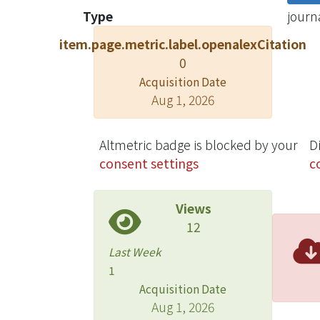
Type
journa
item.page.metric.label.openalexCitation
0
Acquisition Date
Aug 1, 2026
Altmetric badge is blocked by your
D
consent settings
c
Views
12
Last Week
1
Acquisition Date
Aug 1, 2026