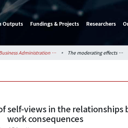
h Outputs
Fundings & Projects
Researchers
O
Business Administration / 工商管理學系暨商學研究所
The moderating effects of self-views in the relationships between leadership styles and subordinates’ work consequences
f self-views in the relationship
s’ work consequences