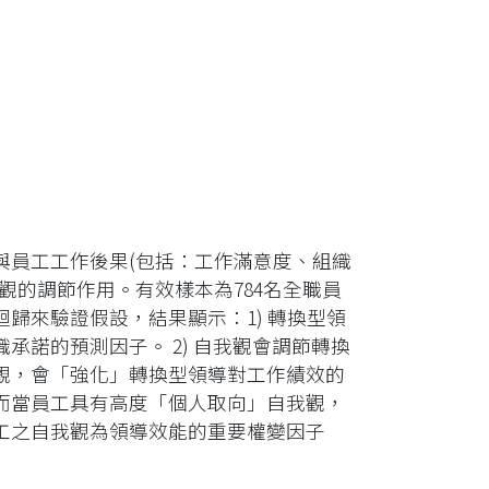
與員工工作後果(包括：工作滿意度、組織
觀的調節作用。有效樣本為784名全職員
迴歸來驗證假設，結果顯示：1) 轉換型領
諾的預測因子。 2) 自我觀會調節轉換
觀，會「強化」轉換型領導對工作績效的
而當員工具有高度「個人取向」自我觀，
工之自我觀為領導效能的重要權變因子