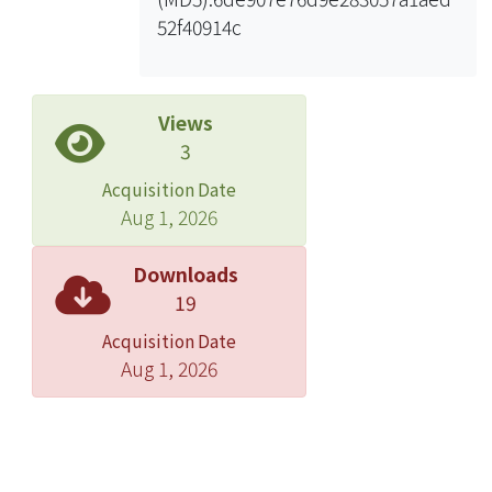
建的工作，本研究應用於心電圖的多導
52f40914c
程重建上，利用在身體表面少數的固定
導程，計算出基底後，可以重建出任意
位置的心電訊號，並藉由同步重建多個
位置的訊號，達到多導程心電圖的目
Views
的，論文最後列上重建的操作流程供使
3
用者參考，讓此重建多導程心電圖的研
Acquisition Date
究，更容易理解與實作。
Aug 1, 2026
Downloads
19
Acquisition Date
Aug 1, 2026