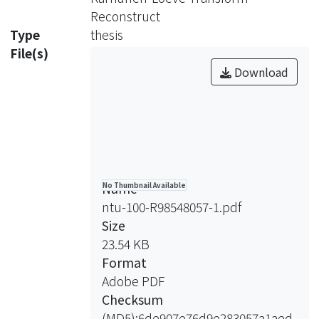
為基礎，解釋心臟電生理的傳導稱為向
Reconstruct
量心電圖(Vectorcardiography)，其理
Type
thesis
論將心臟假想成三維空間中的雙極發電
File(s)
器(Dipole Generator)，於體表不同的
Download
位置觀察其大小及方向的變化，即可記
錄成心電圖，依據此假說，建立了現今
的向量心電圖學，本研究以向量心電圖
為理論基礎，以KL轉換(Karhunen-
Loeve Transform)演算法來找出心電訊
號的最佳基底進行多導程心電圖的重
Name
No Thumbnail Available
建，不同於向量心電圖理論使用的空間
ntu-100-R98548057-1.pdf
座標軸，KL轉換可以找出心電訊號的
Size
最佳基底，做為表示雙極發電器假說的
23.54 KB
基底，該演算法已廣泛使用於訊號或圖
Format
片的壓縮及傳輸，利用最小的均方差
Adobe PDF
(Mean Square Error)求得基底，並稱
Checksum
為最佳化基底；在此利用其特性來做重
(MD5):6de907e76d9e283057a1aed