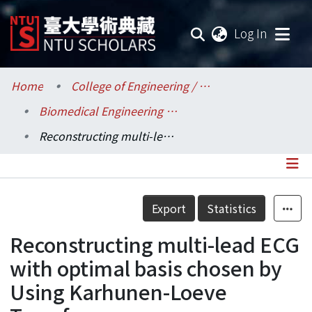
(current
Log In
Communities & Collections
Home
College of Engineering / 工學院
Biomedical Engineering / 醫學工程學系
Research Outputs
Reconstructing multi-lead ECG with optimal basis chosen by Using Karhunen-Loeve Transform
Fundings & Projects
Researchers
Details
Export
Statistics
Organizations
Reconstructing multi-lead ECG
Statistics
with optimal basis chosen by
Using Karhunen-Loeve