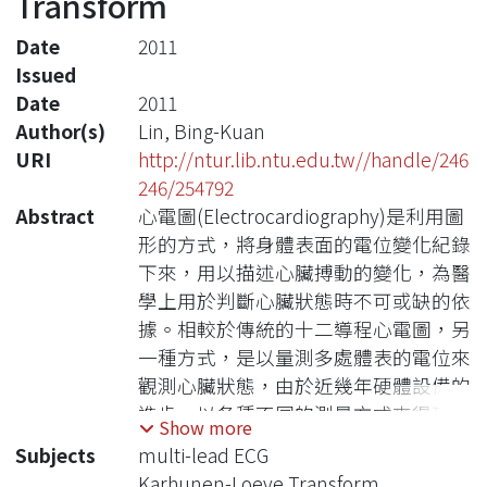
Transform
Date
2011
Issued
Date
2011
Author(s)
Lin, Bing-Kuan
URI
http://ntur.lib.ntu.edu.tw//handle/246
246/254792
Abstract
心電圖(Electrocardiography)是利用圖
形的方式，將身體表面的電位變化紀錄
下來，用以描述心臟搏動的變化，為醫
學上用於判斷心臟狀態時不可或缺的依
據。相較於傳統的十二導程心電圖，另
一種方式，是以量測多處體表的電位來
觀測心臟狀態，由於近幾年硬體設備的
進步，以各種不同的測量方式來得到多
Show more
導程的心電圖，陸續提出相關的研究，
Subjects
multi-lead ECG
提供更多的醫療價值。以空間中的向量
Karhunen-Loeve Transform