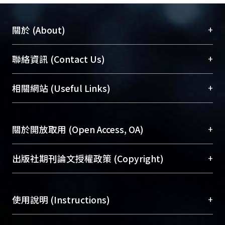
+
關於 (About)
臺大位居世界頂尖大學之列，為永久珍藏及向國際
+
聯絡資訊 (Contact Us)
展現本校豐碩的研究成果及學術能量，圖書館整合
機構典藏（NTUR）與學術庫（AH）不同功能平
總館學科館員
(Main Library)
+
相關網站 (Useful Links)
台，成為臺大學術典藏NTU scholars。期能整合研
醫學圖書館學科館員
(Medical Library)
究能量、促進交流合作、保存學術產出、推廣研究
社會科學院辜振甫紀念圖書館學科館員
(Social
成果。
Sciences Library)
+
關於開放取用 (Open Access, OA)
To permanently archive and promote researcher
profiles and scholarly works, Library integrates the
開放取用是從使用者角度提升資訊取用性的社會運
+
出版社期刊論文授權政策 (Copyright)
services of “NTU Repository” with “Academic
動，應用在學術研究上是透過將研究著作公開供使
Hub” to form NTU Scholars.
用者自由取閱，以促進學術傳播及因應期刊訂購費
請確認所上傳的全文是原創的內容，若該文件包
用逐年攀升。同時可加速研究發展、提升研究影響
+
使用說明 (Instructions)
含部分內容的版權非匯入者所有，或由第三方贊
力，NTU Scholars即為本校的開放取用典藏（OA
助與合作完成，請確認該版權所有者及第三方同
Archive）平台。
（點選深入了解OA）