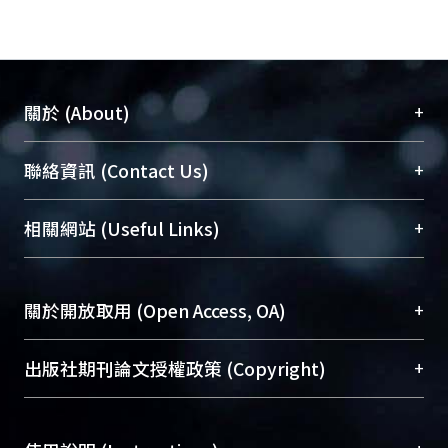
+
關於 (About)
臺大位居世界頂尖大學之列，為永久珍藏及向國際
+
聯絡資訊 (Contact Us)
展現本校豐碩的研究成果及學術能量，圖書館整合
機構典藏（NTUR）與學術庫（AH）不同功能平
總館學科館員
(Main Library)
+
相關網站 (Useful Links)
台，成為臺大學術典藏NTU scholars。期能整合研
醫學圖書館學科館員
(Medical Library)
究能量、促進交流合作、保存學術產出、推廣研究
社會科學院辜振甫紀念圖書館學科館員
(Social
成果。
Sciences Library)
+
關於開放取用 (Open Access, OA)
To permanently archive and promote researcher
profiles and scholarly works, Library integrates the
開放取用是從使用者角度提升資訊取用性的社會運
+
出版社期刊論文授權政策 (Copyright)
services of “NTU Repository” with “Academic
動，應用在學術研究上是透過將研究著作公開供使
Hub” to form NTU Scholars.
用者自由取閱，以促進學術傳播及因應期刊訂購費
請確認所上傳的全文是原創的內容，若該文件包
用逐年攀升。同時可加速研究發展、提升研究影響