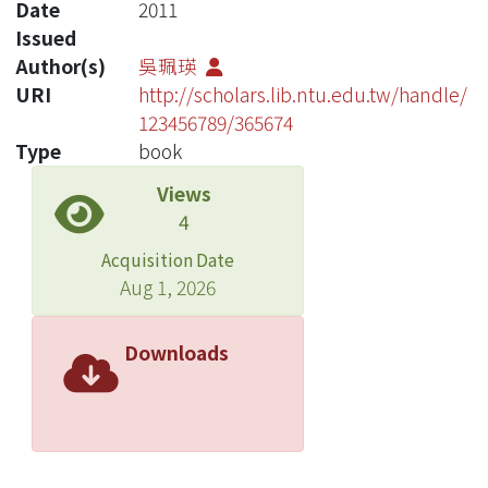
Date
2011
Issued
Author(s)
吳珮瑛
URI
http://scholars.lib.ntu.edu.tw/handle/
123456789/365674
Type
book
Views
4
Acquisition Date
Aug 1, 2026
Downloads