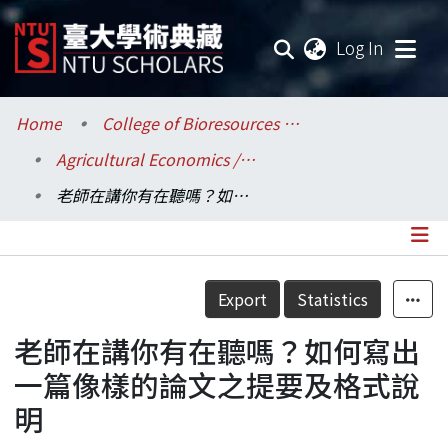
(current
Log In
Communities & Collections
Home
College of Bioresources and Agriculture / 生物資源暨農學院
Agricultural Economics / 農業經濟學系
Research Outputs
老師在講你有在聽嗎？如何寫出一篇像樣的論文之提要及格式說明
Fundings & Projects
Researchers
Details
Export
Statistics
Organizations
老師在講你有在聽嗎？如何寫出
Statistics
一篇像樣的論文之提要及格式說
明