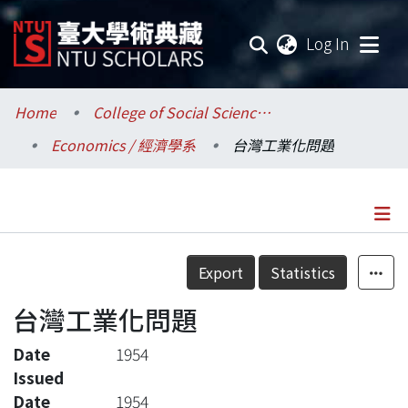
(current
Log In
Communities & Collections
Home
College of Social Sciences / 社會科學院
Economics / 經濟學系
台灣工業化問題
Research Outputs
Fundings & Projects
Researchers
Details
Export
Statistics
Organizations
台灣工業化問題
Statistics
Date
1954
Issued
Date
1954