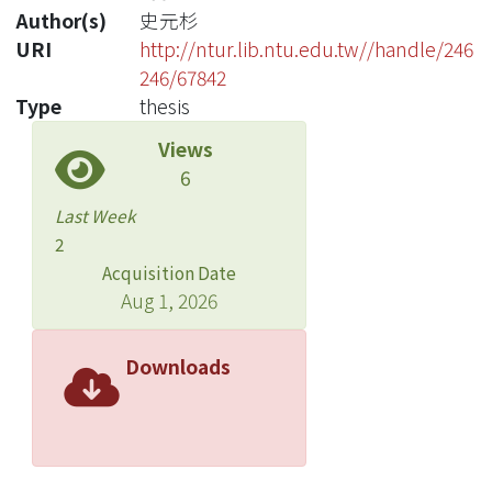
Author(s)
史元杉
URI
http://ntur.lib.ntu.edu.tw//handle/246
246/67842
Type
thesis
Views
6
Last Week
2
Acquisition Date
Aug 1, 2026
Downloads