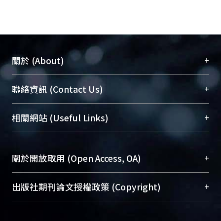
+
關於 (About)
臺大位居世界頂尖大學之列，為永久珍藏及向國際
+
聯絡資訊 (Contact Us)
展現本校豐碩的研究成果及學術能量，圖書館整合
機構典藏（NTUR）與學術庫（AH）不同功能平
總館學科館員
(Main Library)
+
相關網站 (Useful Links)
台，成為臺大學術典藏NTU scholars。期能整合研
醫學圖書館學科館員
(Medical Library)
究能量、促進交流合作、保存學術產出、推廣研究
社會科學院辜振甫紀念圖書館學科館員
(Social
成果。
Sciences Library)
+
關於開放取用 (Open Access, OA)
To permanently archive and promote researcher
profiles and scholarly works, Library integrates the
開放取用是從使用者角度提升資訊取用性的社會運
+
出版社期刊論文授權政策 (Copyright)
services of “NTU Repository” with “Academic
動，應用在學術研究上是透過將研究著作公開供使
Hub” to form NTU Scholars.
用者自由取閱，以促進學術傳播及因應期刊訂購費
請確認所上傳的全文是原創的內容，若該文件包