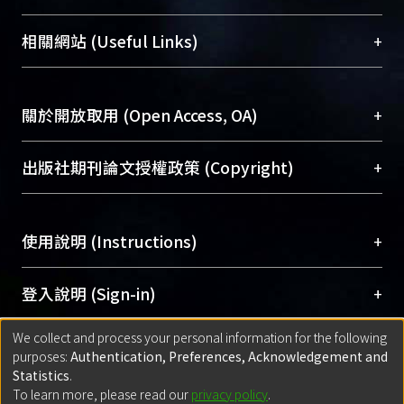
展現本校豐碩的研究成果及學術能量，圖書館整合
機構典藏（NTUR）與學術庫（AH）不同功能平
總館學科館員
(Main Library)
+
相關網站 (Useful Links)
台，成為臺大學術典藏NTU scholars。期能整合研
醫學圖書館學科館員
(Medical Library)
究能量、促進交流合作、保存學術產出、推廣研究
社會科學院辜振甫紀念圖書館學科館員
(Social
成果。
Sciences Library)
+
關於開放取用 (Open Access, OA)
To permanently archive and promote researcher
profiles and scholarly works, Library integrates the
開放取用是從使用者角度提升資訊取用性的社會運
+
出版社期刊論文授權政策 (Copyright)
services of “NTU Repository” with “Academic
動，應用在學術研究上是透過將研究著作公開供使
Hub” to form NTU Scholars.
用者自由取閱，以促進學術傳播及因應期刊訂購費
請確認所上傳的全文是原創的內容，若該文件包
用逐年攀升。同時可加速研究發展、提升研究影響
+
使用說明 (Instructions)
含部分內容的版權非匯入者所有，或由第三方贊
力，NTU Scholars即為本校的開放取用典藏（OA
助與合作完成，請確認該版權所有者及第三方同
Archive）平台。
（點選深入了解OA）
意提供此授權。
網站簡介
(Quickstart Guide)
+
登入說明 (Sign-in)
Please represent that the submission is your
使用手冊
(Instruction Manual)
original work, and that you have the right to
We collect and process your personal information for the following
線上預約服務
(Booking Service)
方案一：
臺灣大學計算機中心帳號登入
+
匯入著作 (Submission)
purposes:
Authentication, Preferences, Acknowledgement and
grant the rights to upload.
(With C&INC Email Account)
Statistics
.
方案二：
ORCID帳號登入
(With ORCID)
To learn more, please read our
privacy policy
.
若欲上傳已出版的全文電子檔，可使用
Open
方案一：
定期更新ORCID者，以ID匯入
(Search