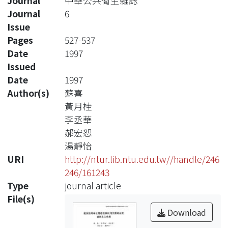
Journal
中華公共衛生雜誌
Journal
6
Issue
Pages
527-537
Date
1997
Issued
Date
1997
Author(s)
蘇喜
黃月桂
李丞華
郝宏恕
湯靜怡
URI
http://ntur.lib.ntu.edu.tw//handle/246
246/161243
Type
journal article
File(s)
Download