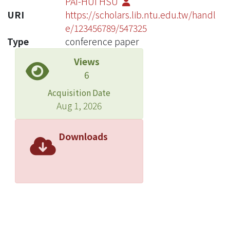
PAI-HUI HSU
URI
https://scholars.lib.ntu.edu.tw/handl
e/123456789/547325
Type
conference paper
Views
6
Acquisition Date
Aug 1, 2026
Downloads