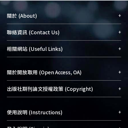
+
關於 (About)
臺大位居世界頂尖大學之列，為永久珍藏及向國際
+
聯絡資訊 (Contact Us)
展現本校豐碩的研究成果及學術能量，圖書館整合
機構典藏（NTUR）與學術庫（AH）不同功能平
總館學科館員
(Main Library)
+
相關網站 (Useful Links)
台，成為臺大學術典藏NTU scholars。期能整合研
醫學圖書館學科館員
(Medical Library)
究能量、促進交流合作、保存學術產出、推廣研究
社會科學院辜振甫紀念圖書館學科館員
(Social
成果。
Sciences Library)
+
關於開放取用 (Open Access, OA)
To permanently archive and promote researcher
profiles and scholarly works, Library integrates the
開放取用是從使用者角度提升資訊取用性的社會運
+
出版社期刊論文授權政策 (Copyright)
services of “NTU Repository” with “Academic
動，應用在學術研究上是透過將研究著作公開供使
Hub” to form NTU Scholars.
用者自由取閱，以促進學術傳播及因應期刊訂購費
請確認所上傳的全文是原創的內容，若該文件包
用逐年攀升。同時可加速研究發展、提升研究影響
+
使用說明 (Instructions)
含部分內容的版權非匯入者所有，或由第三方贊
力，NTU Scholars即為本校的開放取用典藏（OA
助與合作完成，請確認該版權所有者及第三方同
Archive）平台。
（點選深入了解OA）
意提供此授權。