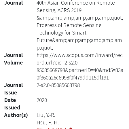
Journal
40th Asian Conference on Remote
Sensing, ACRS 2019:
&amp;amp;amp;amp;amp;amp;quot;
Progress of Remote Sensing
Technology for Smart
Future&amp;amp;amp;amp;amp;am
p;quot;
Journal
https://www.scopus.com/inward/rec
Volume
ord.url?eid=2-s2.0-
85085668798&partnerID=40&md5=33a
0f360a26c6998f0f479dd115df191
Journal
2-s2.0-85085668798
Issue
Date
2020
Issued
Author(s)
Liu, Y.-R.
Hsu, P.-H.