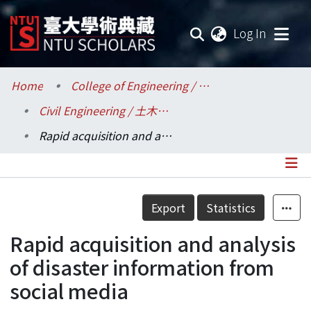
(current
Log In
Communities & Collections
Home
College of Engineering / 工學院
Civil Engineering / 土木工程學系
Research Outputs
Rapid acquisition and analysis of disaster information from social media
Fundings & Projects
Researchers
Details
Export
Statistics
Organizations
Rapid acquisition and analysis
Statistics
of disaster information from
social media