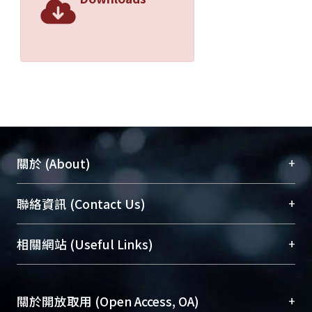
+
關於 (About)
臺大位居世界頂尖大學之列，為永久珍藏及向國際
+
聯絡資訊 (Contact Us)
展現本校豐碩的研究成果及學術能量，圖書館整合
機構典藏（NTUR）與學術庫（AH）不同功能平
總館學科館員
(Main Library)
+
相關網站 (Useful Links)
台，成為臺大學術典藏NTU scholars。期能整合研
醫學圖書館學科館員
(Medical Library)
究能量、促進交流合作、保存學術產出、推廣研究
社會科學院辜振甫紀念圖書館學科館員
(Social
成果。
Sciences Library)
+
關於開放取用 (Open Access, OA)