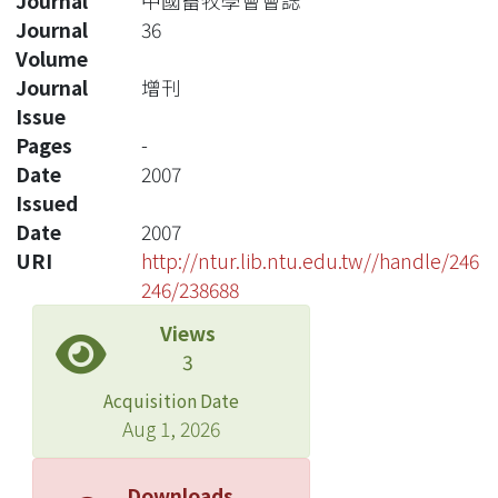
Journal
中國畜牧學會會誌
Journal
36
Volume
Journal
增刊
Issue
Pages
-
Date
2007
Issued
Date
2007
URI
http://ntur.lib.ntu.edu.tw//handle/246
246/238688
Views
3
Acquisition Date
Aug 1, 2026
Downloads