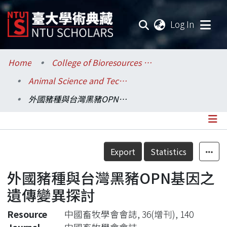
(current
Log In
Communities & Collections
Home
College of Bioresources and Agriculture / 生物資源暨農學院
Animal Science and Technology / 動物科學技術學系
Research Outputs
外國豬種與台灣黑豬OPN基因之遺傳變異探討
Fundings & Projects
Researchers
Details
Export
Statistics
Organizations
外國豬種與台灣黑豬OPN基因之
Statistics
遺傳變異探討
Resource
中國畜牧學會會誌, 36(增刊), 140