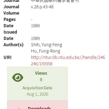
Journal
中華民國眼科醫學會會刊
Journal
v.28 p.43-48
Volume
Pages
-
Date
1989
Issued
Date
1989
Author(s)
Shih, Yung-Feng
Hu, Fung-Rong
URI
http://ntur.lib.ntu.edu.tw//handle/246
246/159358
Views
8
Acquisition Date
Aug 1, 2026
Downloads