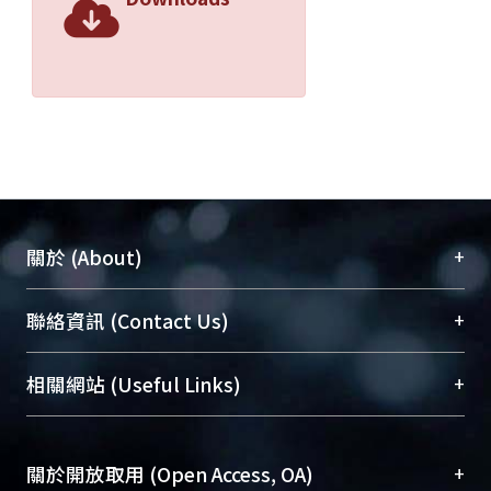
+
關於 (About)
臺大位居世界頂尖大學之列，為永久珍藏及向國際
+
聯絡資訊 (Contact Us)
展現本校豐碩的研究成果及學術能量，圖書館整合
機構典藏（NTUR）與學術庫（AH）不同功能平
總館學科館員
(Main Library)
+
相關網站 (Useful Links)
台，成為臺大學術典藏NTU scholars。期能整合研
醫學圖書館學科館員
(Medical Library)
究能量、促進交流合作、保存學術產出、推廣研究
社會科學院辜振甫紀念圖書館學科館員
(Social
成果。
Sciences Library)
+
關於開放取用 (Open Access, OA)