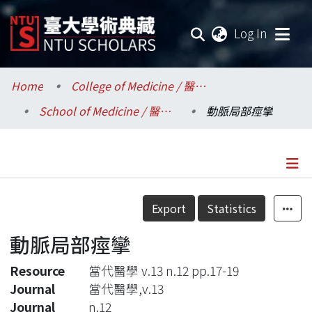
(current
Log In
Communities & Collections
Home
College of Medicine / 醫學院
School of Medicine / 醫學系
動脈局部痙攣
Research Outputs
Fundings & Projects
Researchers
Details
Export
Statistics
Organizations
動脈局部痙攣
Statistics
Resource
當代醫學 v.13 n.12 pp.17-19
Journal
當代醫學,v.13
Journal
n.12