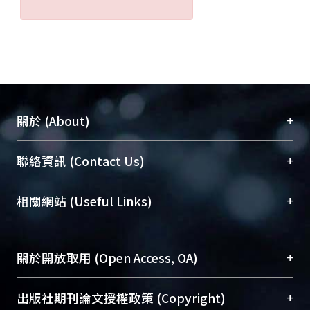
+
關於 (About)
臺大位居世界頂尖大學之列，為永久珍藏及向國際
+
聯絡資訊 (Contact Us)
展現本校豐碩的研究成果及學術能量，圖書館整合
機構典藏（NTUR）與學術庫（AH）不同功能平
總館學科館員
(Main Library)
+
相關網站 (Useful Links)
台，成為臺大學術典藏NTU scholars。期能整合研
醫學圖書館學科館員
(Medical Library)
究能量、促進交流合作、保存學術產出、推廣研究
社會科學院辜振甫紀念圖書館學科館員
(Social
成果。
Sciences Library)
+
關於開放取用 (Open Access, OA)
To permanently archive and promote researcher
profiles and scholarly works, Library integrates the
開放取用是從使用者角度提升資訊取用性的社會運
+
出版社期刊論文授權政策 (Copyright)