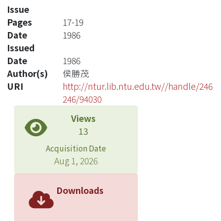
Issue
Pages
17-19
Date
1986
Issued
Date
1986
Author(s)
侯勝茂
URI
http://ntur.lib.ntu.edu.tw//handle/246
246/94030
Views
13
Acquisition Date
Aug 1, 2026
Downloads