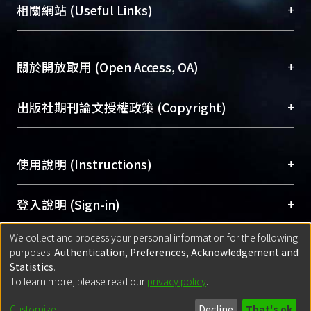
機構典藏（NTUR）與學術庫（AH）不同功能平
總館學科館員
(Main Library)
+
相關網站 (Useful Links)
台，成為臺大學術典藏NTU scholars。期能整合研
醫學圖書館學科館員
(Medical Library)
究能量、促進交流合作、保存學術產出、推廣研究
社會科學院辜振甫紀念圖書館學科館員
(Social
成果。
Sciences Library)
+
關於開放取用 (Open Access, OA)
To permanently archive and promote researcher
profiles and scholarly works, Library integrates the
開放取用是從使用者角度提升資訊取用性的社會運
+
出版社期刊論文授權政策 (Copyright)
services of “NTU Repository” with “Academic
動，應用在學術研究上是透過將研究著作公開供使
Hub” to form NTU Scholars.
用者自由取閱，以促進學術傳播及因應期刊訂購費
請確認所上傳的全文是原創的內容，若該文件包
用逐年攀升。同時可加速研究發展、提升研究影響
+
使用說明 (Instructions)
含部分內容的版權非匯入者所有，或由第三方贊
力，NTU Scholars即為本校的開放取用典藏（OA
助與合作完成，請確認該版權所有者及第三方同
Archive）平台。
（點選深入了解OA）
意提供此授權。
網站簡介
(Quickstart Guide)
+
登入說明 (Sign-in)
Please represent that the submission is your
使用手冊
(Instruction Manual)
original work, and that you have the right to
We collect and process your personal information for the following
線上預約服務
(Booking Service)
方案一：
臺灣大學計算機中心帳號登入
+
匯入著作 (Submission)
purposes:
Authentication, Preferences, Acknowledgement and
grant the rights to upload.
(With C&INC Email Account)
Statistics
.
方案二：
ORCID帳號登入
(With ORCID)
To learn more, please read our
privacy policy
.
若欲上傳已出版的全文電子檔，可使用
Open
方案一：
定期更新ORCID者，以ID匯入
(Search
policy finder
網站查詢，以確認出版單位之版權
for identifier (ORCID))
Built with
DSpace-CRIS software
- Extension maintained and optimized
Customize
Decline
That's ok