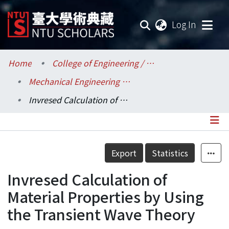
(current
Log In
Communities & Collections
Home
College of Engineering / 工學院
Mechanical Engineering / 機械工程學系
Research Outputs
Invresed Calculation of Material Properties by Using the Transient Wave Theory
Fundings & Projects
Researchers
Details
Export
Statistics
Organizations
Invresed Calculation of
Statistics
Material Properties by Using
the Transient Wave Theory