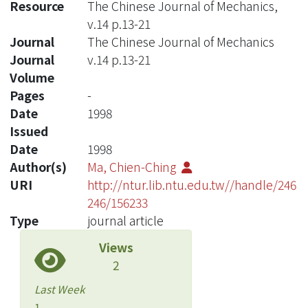
Resource
The Chinese Journal of Mechanics,
v.14 p.13-21
Journal
The Chinese Journal of Mechanics
Journal
v.14 p.13-21
Volume
Pages
-
Date
1998
Issued
Date
1998
Author(s)
Ma, Chien-Ching
URI
http://ntur.lib.ntu.edu.tw//handle/246
246/156233
Type
journal article
Views
2
Last Week
1